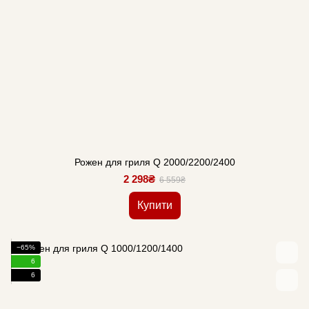
Рожен для гриля Q 2000/2200/2400
2 298₴
6 559₴
Купити
−65%
6
6