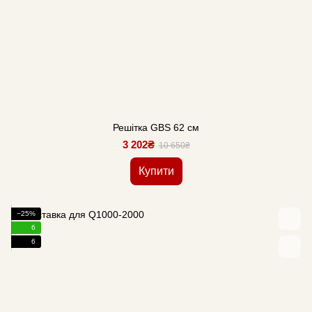
Решітка GBS 62 см
3 202₴
10 650₴
Купити
−25%
6
6