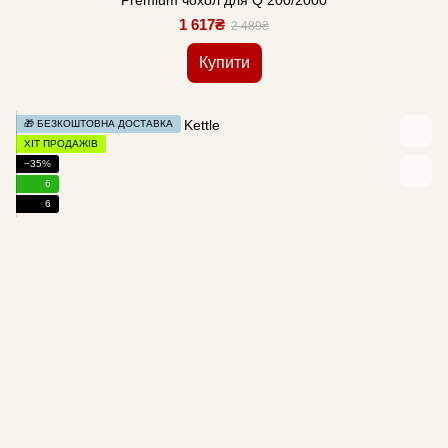
Premium чохол для Q 200/2000
1 617₴
2 489₴
Купити
🎁 БЕЗКОШТОВНА ДОСТАВКА
ХІТ ПРОДАЖІВ
−35%
6
6