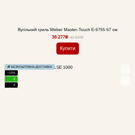
Вугільний гриль Weber Master-Touch E-6755 67 см
38 277₴
42 529₴
Купити
🎁 БЕЗКОШТОВНА ДОСТАВКА
−15%
6
6