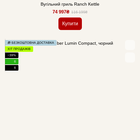
Вугільний гриль Ranch Kettle
74 997₴
116 199₴
Купити
🎁 БЕЗКОШТОВНА ДОСТАВКА
ХІТ ПРОДАЖІВ
−39%
6
6