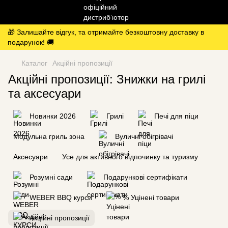
🎁 Залишайте відгук, та отримайте безкоштовну доставку в
подарунок! 🚚
Каталог
Акційні пропозиції
Акційні пропозиції: Знижки на грилі
та аксесуари
Новинки 2026
Грилі
Печі для піци
Модульна гриль зона
Вуличні обігрівачі
Аксесуари
Усе для активного відпочинку та туризму
Розумні сади
Подарункові сертифікати
WEBER BBQ курси
% Уцінені товари
Акційні пропозиції