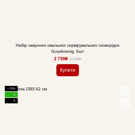
Набір чавунних овальних сервірувальних сковорідок
Gusskoenig, 6шт
2 739₴
3 218₴
Купити
−70%
6
6