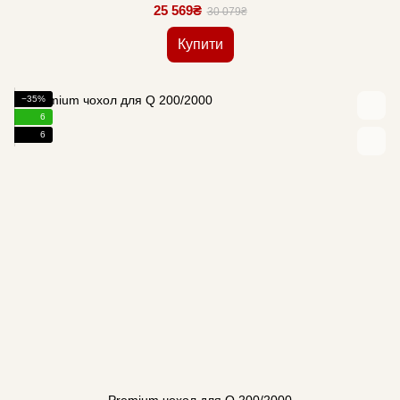
25 569₴
30 079₴
Купити
−35%
6
6