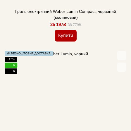
Гриль електричний Weber Lumin Compact, червоний
(малиновий)
25 197₴
38 779₴
Купити
🎁 БЕЗКОШТОВНА ДОСТАВКА
−15%
6
6