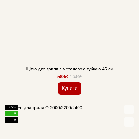
Щітка для гриля з металевою губкою 45 см
588₴
1 349₴
Купити
−65%
6
6