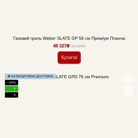
Газовий гриль Weber SLATE GP 56 см Преміум Планча
48 327₴
53 699₴
Купити
🎁 БЕЗКОШТОВНА ДОСТАВКА
−10%
6
6