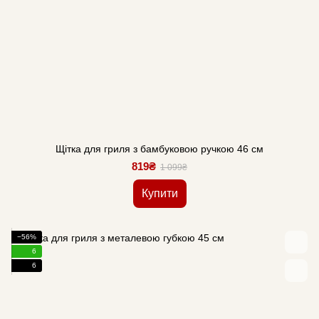
Щітка для гриля з бамбуковою ручкою 46 см
819₴
1 099₴
Купити
−56%
6
6