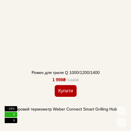
Рожен для гриля Q 1000/1200/1400
1 998₴
5 689₴
Купити
−29%
6
6