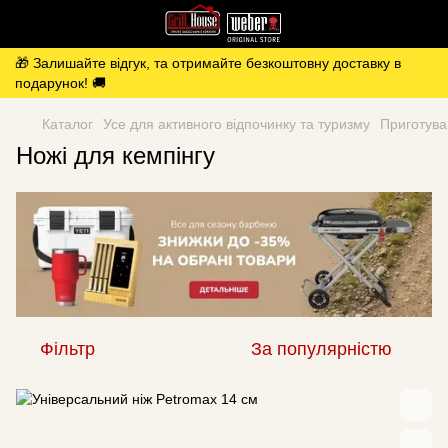
🎁 Залишайте відгук, та отримайте безкоштовну доставку в
подарунок! 🚚
Каталог
Усе для активного відпочинку та туризму
Приготува
Ножі для кемпінгу
Фільтр
За популярністю