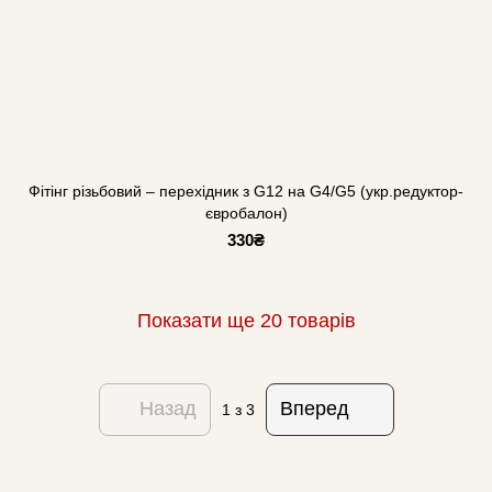
Фітінг різьбовий – перехідник з G12 на G4/G5 (укр.редуктор-
євробалон)
330₴
Показати ще 20 товарів
Назад
Вперед
1
з 3