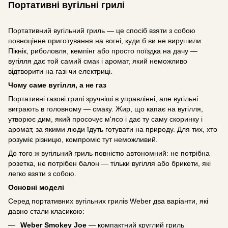
Портативні вугільні грилі
Портативний вугільний гриль — це спосіб взяти з собою
повноцінне приготування на вогні, куди б ви не вирушили.
Пікнік, риболовля, кемпінг або просто поїздка на дачу —
вугілля дає той самий смак і аромат, який неможливо
відтворити на газі чи електриці.
Чому саме вугілля, а не газ
Портативні газові грилі зручніші в управлінні, але вугільні
виграють в головному — смаку. Жир, що капає на вугілля,
утворює дим, який просочує м'ясо і дає ту саму скоринку і
аромат, за якими люди їдуть готувати на природу. Для тих, хто
розуміє різницю, компроміс тут неможливий.
До того ж вугільний гриль повністю автономний: не потрібна
розетка, не потрібен балон — тільки вугілля або брикети, які
легко взяти з собою.
Основні моделі
Серед портативних вугільних грилів Weber два варіанти, які
давно стали класикою:
Weber Smokey Joe
— компактний круглий гриль