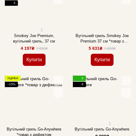
6
2
Smokey Joe Premium,
Вугільний гриль Smokey Joe
вугільний гриль, 37 см
Premium 37 см *товар з
дефектом
4 197₴
5 631₴
7 659₴
7 659₴
Купити
Купити
УЦІНКА
6
−15%
6
1
Вугільний гриль Go-Anywhere
Вугільний гриль Go-Anywhere
*товар з дефектом