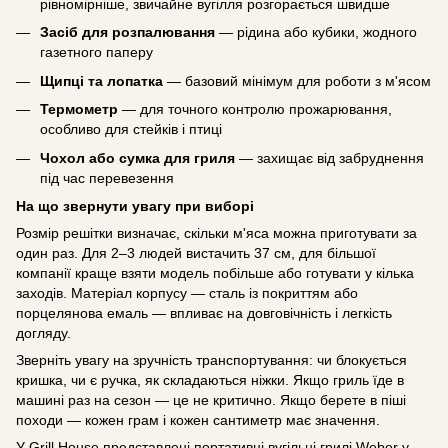
рівномірніше, звичайне вугілля розгорається швидше
Засіб для розпалювання
— рідина або кубики, жодного
газетного паперу
Щипці та лопатка
— базовий мінімум для роботи з м'ясом
Термометр
— для точного контролю прожарювання,
особливо для стейків і птиці
Чохол або сумка для гриля
— захищає від забруднення
під час перевезення
На що звернути увагу при виборі
Розмір решітки визначає, скільки м'яса можна приготувати за
один раз. Для 2–3 людей вистачить 37 см, для більшої
компанії краще взяти модель побільше або готувати у кілька
заходів. Матеріал корпусу — сталь із покриттям або
порцелянова емаль — впливає на довговічність і легкість
догляду.
Зверніть увагу на зручність транспортування: чи блокується
кришка, чи є ручка, як складаються ніжки. Якщо гриль їде в
машині раз на сезон — це не критично. Якщо берете в піші
походи — кожен грам і кожен сантиметр має значення.
У Grill House представлені портативні вугільні грилі Weber у