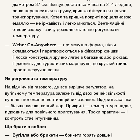
діаметром 37 см. Вміщує достатньо м'яса на 2–4 людини,
легко переноситься за ручку, кришка фіксується під час
транспортування. Котел та кришка покриті порцеляновою
емаллю — не іржавіють і легко миються. Вентиляційні
отвори зверху і знизу дозволяють точно регулювати
температуру.
Weber Go-Anywhere
— прямокутна форма, ніжки
складаються і перетворюються на фіксатор кришки.
Плоска конструкція зручно лягає в багажник або рюкзак.
Підходить для туристичних маршрутів, де круглий гриль
просто незручно везти.
Як регулювати температуру
На відміну від газового, де все вирішує регулятор, на
вугільному температура залежить від двох речей: кількості
вугілля і положення вентиляційних заслінок. Відкриті заслінки
— більше кисню, вищий жар. Прикриті — температура падає,
підходить для повільного приготування. Трохи практики — і
контроль стає інтуїтивним.
Що брати з собою
Вугілля або брикети
— брикети горять довше і