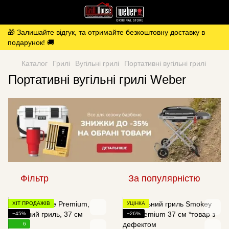
🎁 Залишайте відгук, та отримайте безкоштовну доставку в
подарунок! 🚚
Каталог
Грилі
Вугільні грилі
Портативні вугільні грилі
Портативні вугільні грилі Weber
Фільтр
За популярністю
ХІТ ПРОДАЖІВ
УЦІНКА
−45%
−26%
6