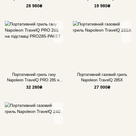
28 980₴
19 980₴
Портативний гриль газу
Портативний газовий гриль
Napoleon TravelQ PRO 285 на
Napoleon TravelQ 285X
підставці PRO285-PAKET
32 280₴
27 000₴