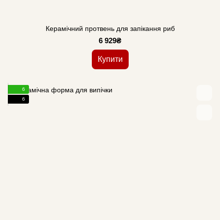
Керамічний протвень для запікання риб
6 929₴
Купити
6
6