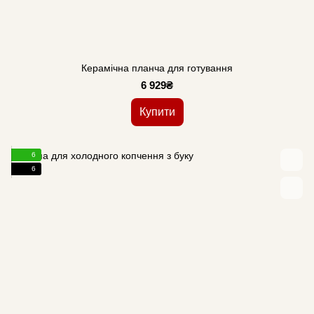
Керамічна планча для готування
6 929₴
Купити
6
6