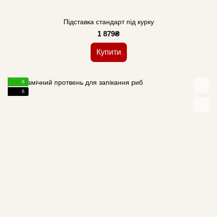
Підставка стандарт під курку
1 879₴
Купити
6
6