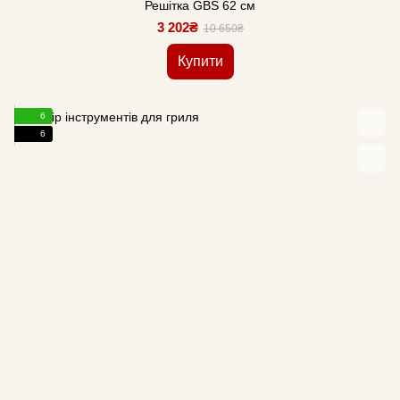
Решітка GBS 62 см
3 202₴
10 650₴
Купити
6
6