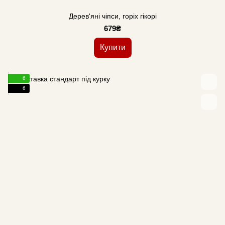
Дерев'яні чіпси, горіх гікорі
679₴
Купити
6
6