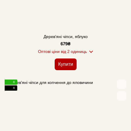
Дерев'яні чіпси, яблуко
679₴
Оптові ціни
від 2 одиниць
Купити
6
6