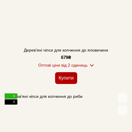
Дерев'яні чіпси для копчення до яловичини
679₴
Оптові ціни
від 2 одиниць
Купити
6
6