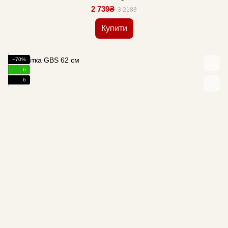
2 739₴
3 218₴
Купити
−70%
6
6