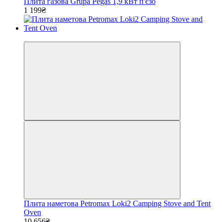
Плита газова Grupa Pegas 1,9 кВт п'єзо
1 199₴
−20%
Плита наметова Petromax Loki2 Camping Stove and Tent
Oven
10 656₴