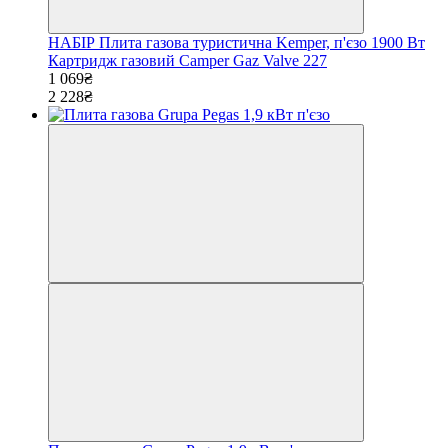
НАБІР Плита газова туристична Kemper, п'єзо 1900 Вт
Картридж газовий Camper Gaz Valve 227
1 069₴
2 228₴