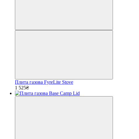
Плита газова FyreLite Stove
1 525₴