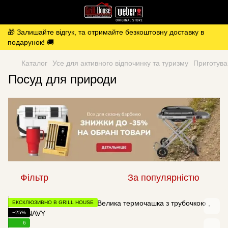
🎁 Залишайте відгук, та отримайте безкоштовну доставку в
подарунок! 🚚
Каталог
Усе для активного відпочинку та туризму
Приготува
Посуд для природи
Фільтр
За популярністю
ЕКСКЛЮЗИВНО В GRILL HOUSE
−25%
6