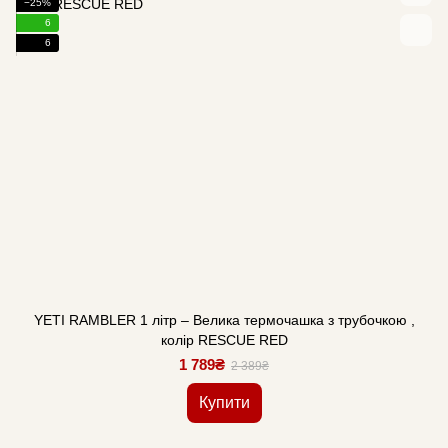
−25%
6
6
YETI RAMBLER 1 літр – Велика термочашка з трубочкою ,
колір RESCUE RED
1 789₴
2 389₴
Купити