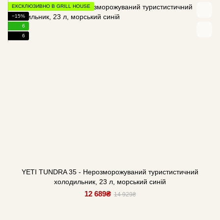
ЕКСКЛЮЗИВНО В GRILL HOUSE
−15%
6
6
YETI TUNDRA 35 - Нерозморожуваний туристистичний
холодильник, 23 л, морський синій
12 689₴
14 929₴