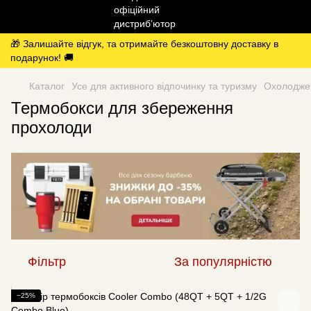
🎁 Залишайте відгук, та отримайте безкоштовну доставку в
подарунок! 🚚
Каталог
Усе для активного відпочинку та туризму
Охолоджен
Термобокси для збереження
прохолоди
Фільтр
За популярністю
−25%