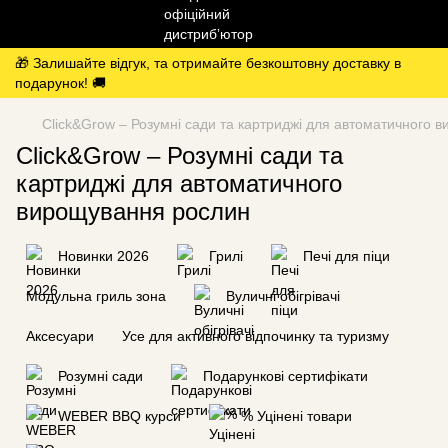
🎁 Залишайте відгук, та отримайте безкоштовну доставку в
подарунок! 🚚
Click&Grow – Розумні сади та картриджі для автоматичного 
Click&Grow – Розумні сади та
картриджі для автоматичного
вирощування рослин
Новинки 2026
Грилі
Печі для піци
Модульна гриль зона
Вуличні обігрівачі
Аксесуари
Усе для активного відпочинку та туризму
Розумні сади
Подарункові сертифікати
WEBER BBQ курси
% Уцінені товари