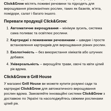
Click&Grow
містять поживні речовини та підходять для
вирощування різноманітних рослин, таких як базилік, м'ята,
помідори, салат і багато іншого.
Переваги продукції Click&Grow
:
Автоматичне вирощування
– мінімум зусиль, система
сама поливає та освітлює рослини.
Картриджі з поживними речовинами
– швидке і просте
встановлення картриджів для вирощування різних рослин.
Екологічність
– без використання хімікатів або штучних
добавок.
Універсальність
– вирощуйте трави, овочі та квіти цілий
рік вдома.
Click&Grow в Grill House
У магазині
Grill House
ви можете купити розумні сади та
картриджі
Click&Grow
для автоматичного вирощування
рослин вдома. Замовляйте інноваційні системи
Click&Grow
з
доставкою по Україні та насолоджуйтесь свіжими рослинами
цілий рік.