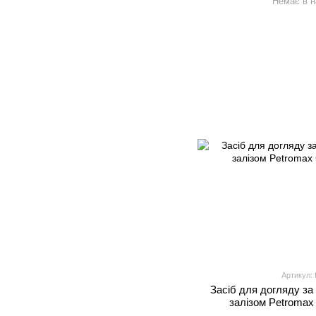
Немає в н
Артикул: f
Засіб для догляду за
залізом Petromax 