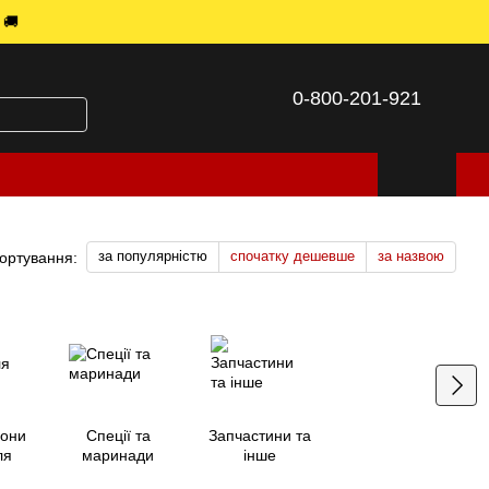
 🚚
0-800-201-921
за популярністю
спочатку дешевше
за назвою
ортування:
лони
Спеції та
Запчастини та
ля
маринади
інше