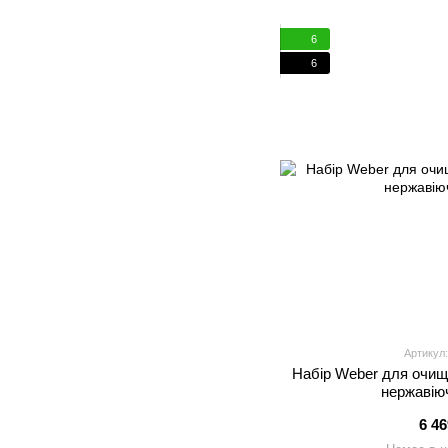
6
6
Артикул:
Набір Weber для очище
нержавіюч
6 4