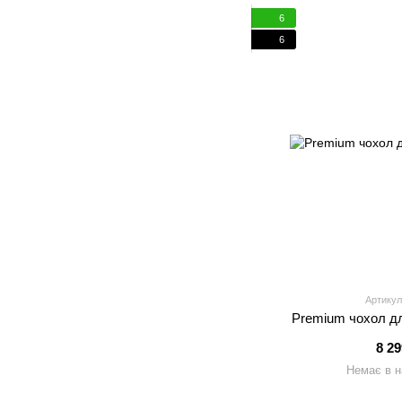
6
6
Артикул
Premium чохол дл
8 2
Немає в н