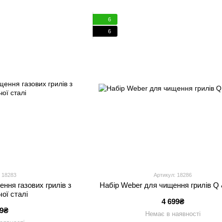
6
6
 18283
Артикул: 18286
ння газових грилів з
Набір Weber для чищення грилів Q 
ої сталі
4 699₴
69₴
Немає в наявності