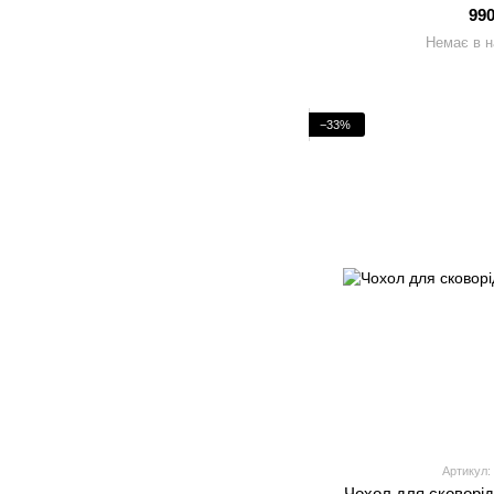
99
Немає в н
−33%
Артикул:
Чохол для сковорід