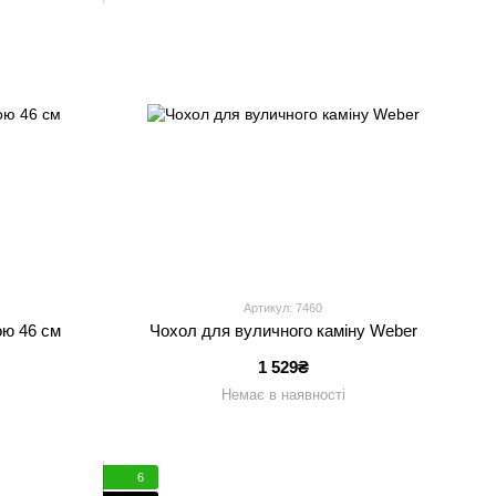
Артикул: 7460
ою 46 см
Чохол для вуличного каміну Weber
1 529₴
Немає в наявності
6