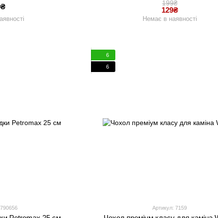
199₴
0₴
129₴
аявності
Немає в наявності
6
6
 790656
Артикул: 7159
ки Petromax 25 см
Чохол преміум класу для каміна 