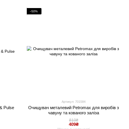
−50%
Артикул: 701584
& Pulse
Очищувач металевий Petromax для виробів з
чавуну та кованого заліза
810₴
409₴