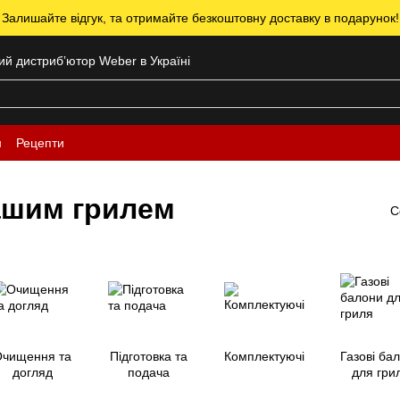
 Залишайте відгук, та отримайте безкоштовну доставку в подарунок!
ний дистрибʼютор Weber в Україні
н
Рецепти
ашим грилем
С
чищення та
Підготовка та
Комплектуючі
Газові ба
догляд
подача
для гри