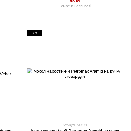
459₴
Немає в наявності
−39%
Артикул: 730874
Weber
Чохол жаростійкий Petromax Aramid на ручку