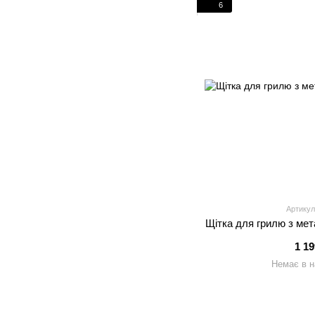
6
Артикул
Щітка для грилю з ме
1 1
Немає в н