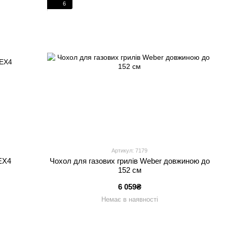
6
Артикул: 7179
EX4
Чохол для газових грилів Weber довжиною до
152 см
6 059₴
Немає в наявності