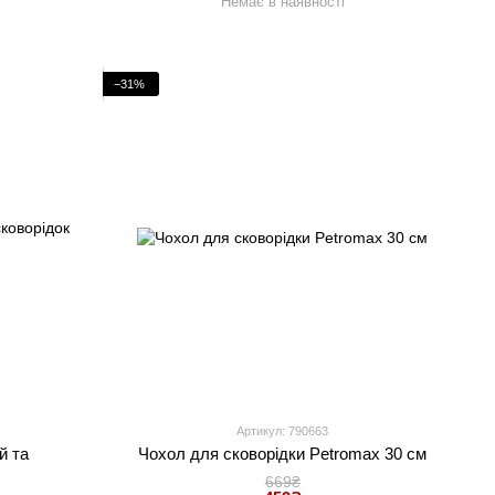
Немає в наявності
−31%
Артикул: 790663
й та
Чохол для сковорідки Petromax 30 см
669₴