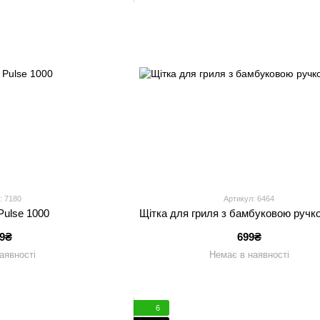
: 7180
Артикул: 6464
Pulse 1000
Щітка для гриля з бамбуковою ручк
29₴
699₴
аявності
Немає в наявності
6