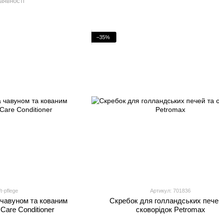
аявності
−35%
t-pflege
Артикул: 701836
 чавуном та кованим
Скребок для голландських пече
Care Conditioner
сковорідок Petromax