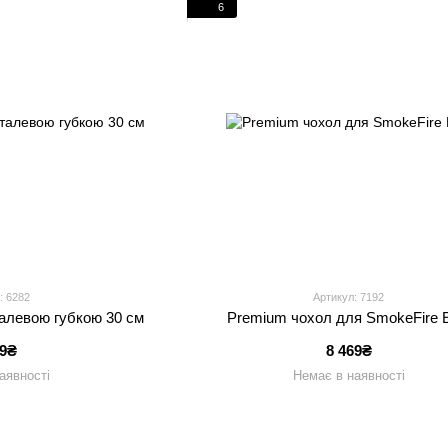
6
: 6282
Артикул: 7192
талевою губкою 30 см
Premium чохол для SmokeFire 
99₴
8 469₴
аявності
Немає в наявності