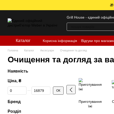
Перейти до основного контенту
🎁
Grill House - єдиний офіцій
Каталог
Корисна інформація
Відгуки про магази
Головна
Каталог
Аксесуари
Очищення та догляд
Очищення та догляд за в
Наявність
Ціна, ₴
Від Ціна, ₴
До Ціна, ₴
ОК
Бренд
Приготування
О
їжі
Розділ