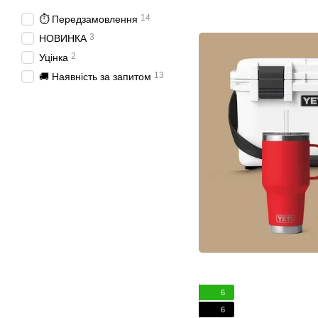
14
⏱️ Передзамовлення
3
НОВИНКА
2
Уцінка
13
🚚 Наявність за запитом
6
6