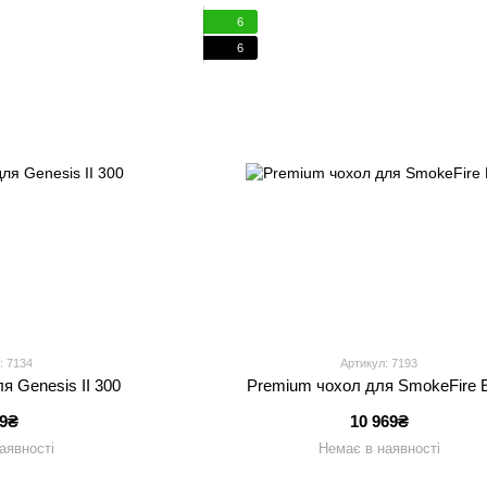
6
6
: 7134
Артикул: 7193
я Genesis II 300
Premium чохол для SmokeFire 
99₴
10 969₴
аявності
Немає в наявності