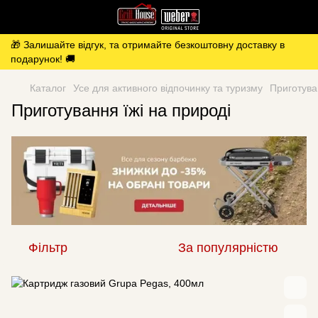
🎁 Залишайте відгук, та отримайте безкоштовну доставку в
подарунок! 🚚
Каталог
Усе для активного відпочинку та туризму
Приготува
Приготування їжі на природі
Фільтр
За популярністю