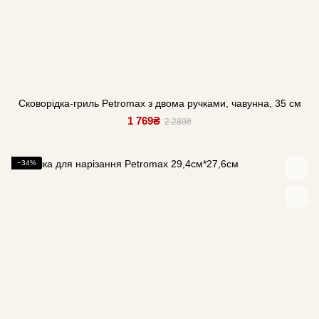
Сковорідка-гриль Petromax з двома ручками, чавунна, 35 см
1 769₴
2 289₴
−34%