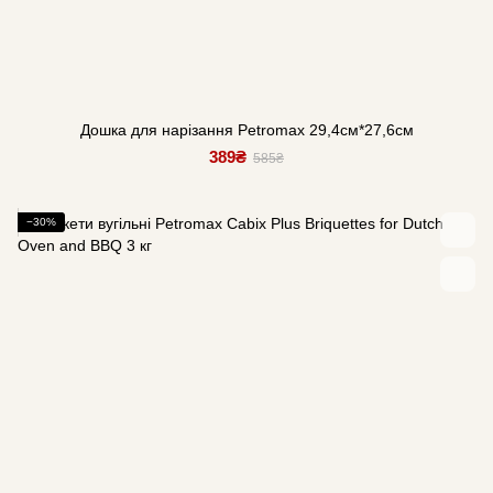
Дошка для нарізання Petromax 29,4см*27,6см
389₴
585₴
−30%