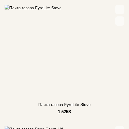
Плита газова FyreLite Stove
1 525₴