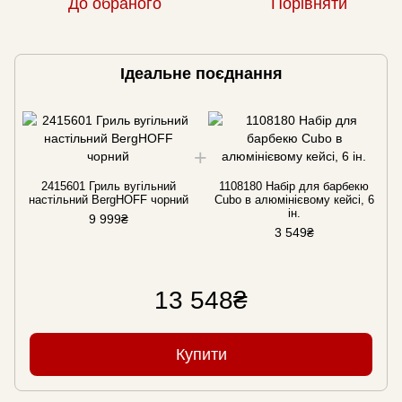
До обраного
Порівняти
Ідеальне поєднання
2415601 Гриль вугільний
1108180 Набір для барбекю
настільний BergHOFF чорний
Cubo в алюмінієвому кейсі, 6
ін.
9 999₴
3 549₴
13 548₴
Купити