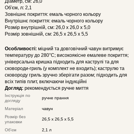
Діаметр, см: 26,0
Об'єм, л: 2,1
Зовнішнє покриття: емаль чорного кольору
Внутрішнє покриття: емаль чорного кольору
Розмір внутрішній, см: 26,0 x 26,0 x 5,0
Розмір зовнішній, см: 26,5 x 26,5 x 5,5
Особливості:
міцний та довговічний чавун витримує
температуру до 280°С; високоякісне емалеве покриття;
універсальна кришка підходить для каструлі та для
сковороди-гриль (у комплект не входить); каструлю та
сковороду гриль зручно зберігати разом; підходить для
всіх типів плит, включаючи індукційні
Догляд:
рекомендується ручне миття
Інструкція по
ручне прання
догляду
Матеріал
чавун
Розмір без
26,5 x 26,5 x 5,5
упаковки
Об'єм
2,1 л