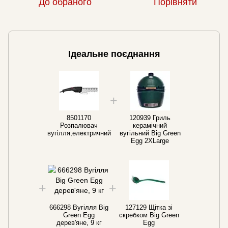
До обраного
Порівняти
Ідеальне поєднання
8501170
120939 Гриль
Розпалювач
керамічний
вугілля,електричний
вугільний Big Green
Egg 2XLarge
666298 Вугілля Big
127129 Щітка зі
Green Egg
скребком Big Green
дерев'яне, 9 кг
Egg