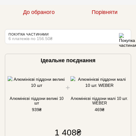
До обраного
Порівняти
ПОКУПКА ЧАСТИНАМИ
6 платежів по 156.50₴
Ідеальне поєднання
Алюмінієві піддони великі 10
Алюмінієві піддони малі 10 шт.
шт
WEBER
939₴
469₴
1 408₴