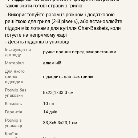
також зняти готові страви з грилю
- Використовуйте разом із рожном і додатковою
решіткою для гриля (2-й рівень), або встановлюйте
піддон між лотками для вугілля Char-Baskets, коли
готуєте на непрямому жарі
- Десять піддонів в упаковці
Інструкція по
ручне прання перед використанням
догляду
Матеріал
алюміній
Для якого
грилю
підходить для всіх грилів
підходить
Розмір без
5х23,1х33,3 см
упаковки
Кількість
10 шт
Гарантія
14 днів
Розмір в
33,3х5,3х23,1 см
упаковці
Країна-