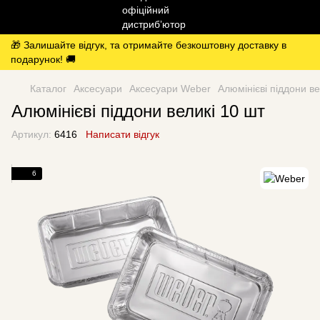
🎁 Залишайте відгук, та отримайте безкоштовну доставку в
подарунок! 🚚
Каталог
Аксесуари
Аксесуари Weber
Алюмінієві піддони ве
Алюмінієві піддони великі 10 шт
Артикул:
6416
Написати відгук
6