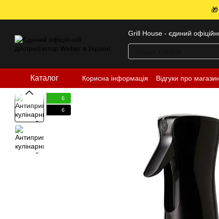
Перейти до основного контенту
🎁
Grill House - єдиний офіцій
Каталог
Корисна інформація
Відгуки про магази
6
6