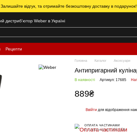
 Залишайте відгук, та отримайте безкоштовну доставку в подарунок!
ний дистрибʼютор Weber в Україні
н
Рецепти
Головна
Каталог
Аксесуари
Антипригарний куліна
В наявності
Артикул: 17685
Нап
889₴
Ввійти
для відображення нак
%
ОПЛАТА ЧАСТИНАМИ
6 платежів по 148.17₴