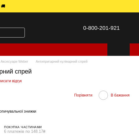
 🚚
0-800-201-921
Аксесуари Weber
Антипригарний кулінарний спрей
рний спрей
исати відгук
Порівняти
В бажання
опичувальної знижки
ПОКУПКА ЧАСТИНАМИ
6 платежів по 148.17₴