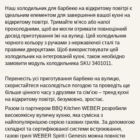
Наш холодильник для барбекю на відкритому повітрі є
ідеальним елементом для завершення вашої кухні на
відкритому повітрі. Тримайте м'ясо або напої
прохолодними, щоб ви могли отримати повноцінний
досвід приготування їжі на вулиці. Цей холодильник
чорного кольору з ручками з нержавіючої сталі та
правими дверцятами. Щоб використовувати цей
холодильник на інтегрованій кухні, також необхідно
замовити модуль холодильника SKU 3401011.
Перенесіть усі приготування барбекю на вулицю,
скористайтеся насолодіться погодою та проведіть ще
більше цінного часу з друзями та сім’єю – тренд кухні
на відкритому повітрі, безумовно, зростає.
Разом із партнером BBQ Kitchen WEBER розробили
високоякісну вуличну кухню, яка сумісна з
найпопулярнішою серією газових грилів. За допомогою
складної та сертифікованої системи встроювання,
газові грилі WEBER Spirit і Genesis можна повністю