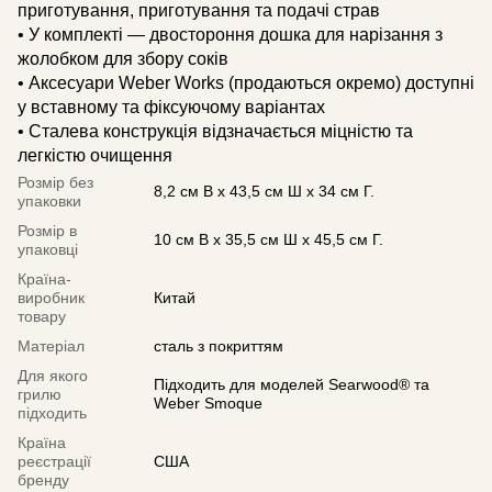
приготування, приготування та подачі страв
• У комплекті — двостороння дошка для нарізання з
жолобком для збору соків
• Аксесуари Weber Works (продаються окремо) доступні
у вставному та фіксуючому варіантах
• Сталева конструкція відзначається міцністю та
легкістю очищення
Розмір без
8,2 см В x 43,5 см Ш x 34 см Г.
упаковки
Розмір в
10 см В x 35,5 см Ш x 45,5 см Г.
упаковці
Країна-
виробник
Китай
товару
Матеріал
сталь з покриттям
Для якого
Підходить для моделей Searwood® та
грилю
Weber Smoque
підходить
Країна
реєстрації
США
бренду