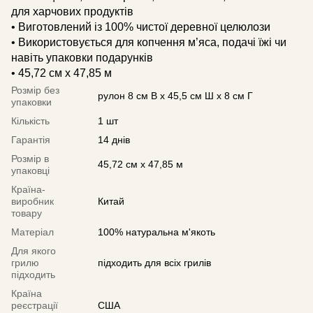
для харчових продуктів
• Виготовлений із 100% чистої деревної целюлози
• Використовується для копчення м’яса, подачі їжі чи
навіть упаковки подарунків
• 45,72 см x 47,85 м
Розмір без
рулон 8 см В x 45,5 см Ш x 8 см Г
упаковки
Кількість
1 шт
Гарантія
14 днів
Розмір в
45,72 см x 47,85 м
упаковці
Країна-
виробник
Китай
товару
Матеріал
100% натуральна м'якоть
Для якого
грилю
підходить для всіх грилів
підходить
Країна
реєстрації
США