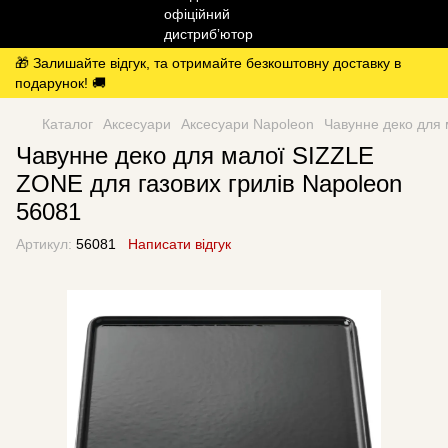
🎁 Залишайте відгук, та отримайте безкоштовну доставку в
подарунок! 🚚
Каталог
Аксесуари
Аксесуари Napoleon
Чавунне деко для 
Чавунне деко для малої SIZZLE
ZONE для газових грилів Napoleon
56081
Артикул:
56081
Написати відгук