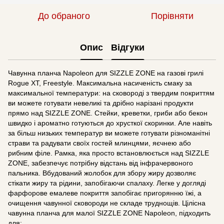
До обраного
Порівняти
Опис
Відгуки
Чавунна планча Napoleon для SIZZLE ZONE на газові грилі
Rogue XT, Freestyle. Максимальна насиченість смаку за
максимальної температури: на сковороді з твердим покриттям
ви можете готувати невеликі та дрібно нарізані продукти
прямо над SIZZLE ZONE. Стейки, креветки, гриби або бекон
швидко і ароматно готуються до хрусткої скоринки. Але навіть
за більш низьких температур ви можете готувати різноманітні
страви та радувати своїх гостей млинцями, яєчнею або
рибним філе. Рамка, яка просто встановлюється над SIZZLE
ZONE, забезпечує потрібну відстань від інфрачервоного
пальника. Вбудований жолобок для збору жиру дозволяє
стікати жиру та рідини, запобігаючи спалаху. Легке у догляді
фарфорове емалеве покриття запобігає пригорянню їжі, а
очищення чавунної сковороди не складе труднощів. Цілісна
чавунна планча для малої SIZZLE ZONE Napoleon, підходить
для: