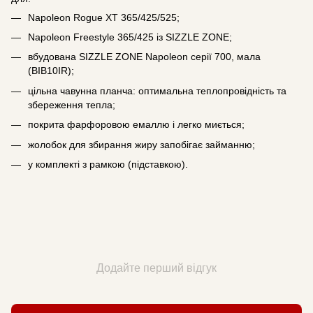
Napoleon Rogue XT 365/425/525;
Napoleon Freestyle 365/425 із SIZZLE ZONE;
вбудована SIZZLE ZONE Napoleon серії 700, мала
(BIB10IR);
цільна чавунна планча: оптимальна теплопровідність та
збереження тепла;
покрита фарфоровою емаллю і легко миється;
жолобок для збирання жиру запобігає займанню;
у комплекті з рамкою (підставкою).
Додайте перший відгук