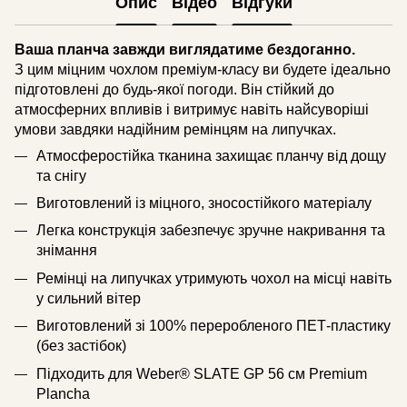
Опис
Відео
Відгуки
Ваша планча завжди виглядатиме бездоганно.
З цим міцним чохлом преміум-класу ви будете ідеально
підготовлені до будь-якої погоди. Він стійкий до
атмосферних впливів і витримує навіть найсуворіші
умови завдяки надійним ремінцям на липучках.
Атмосферостійка тканина захищає планчу від дощу
та снігу
Виготовлений із міцного, зносостійкого матеріалу
Легка конструкція забезпечує зручне накривання та
знімання
Ремінці на липучках утримують чохол на місці навіть
у сильний вітер
Виготовлений зі 100% переробленого ПЕТ-пластику
(без застібок)
Підходить для Weber® SLATE GP 56 см Premium
Plancha