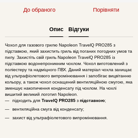
До обраного
Порівняти
Опис
Відгуки
Чохол для газового грилю Napoleon TravelQ PRO285 з
підставкою, який захистить гриль від поганих погодних умов та
пилу. Захистіть свій гриль Napoleon TravelQ PRO285 із
підставкою водонепроникним чохлом. Чохол виготовлений з
поліестеру та надміцного ПВХ. Даний матеріал чохла захищає
від ультрафіолетового випромінювання і запобігає вицвітанню
кольору, а також чохол оснащений вентиляційною смугою, яка
зменшує накопичення конденсату під чохлом. На чохлі
вишитий великий логотип Napoleon.
підходить для
TravelQ PRO285
з
підставкою
;
вентиляційна смуга від конденсату;
захист від ультрафіолетового випромінювання.