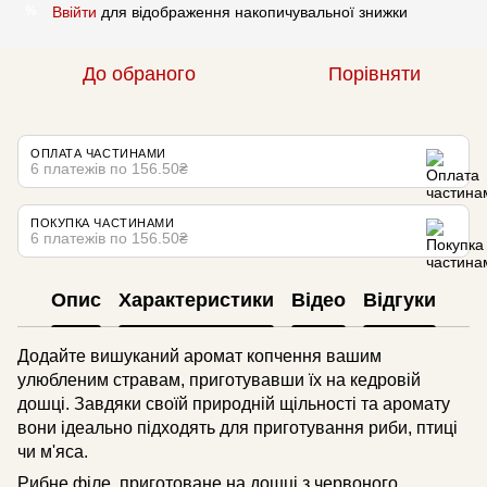
Ввійти
для відображення накопичувальної знижки
%
До обраного
Порівняти
ОПЛАТА ЧАСТИНАМИ
6 платежів по 156.50₴
ПОКУПКА ЧАСТИНАМИ
6 платежів по 156.50₴
Опис
Характеристики
Відео
Відгуки
Додайте вишуканий аромат копчення вашим
улюбленим стравам, приготувавши їх на кедровій
дошці. Завдяки своїй природній щільності та аромату
вони ідеально підходять для приготування риби, птиці
чи м'яса.
Рибне філе, приготоване на дошці з червоного