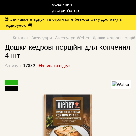
🎁 Залишайте відгук, та отримайте безкоштовну доставку в
подарунок! 🚚
Каталог
Аксесуари
Аксесуари Weber
Дошки кедрові порцій
Дошки кедрові порційні для копчення
4 шт
Артикул:
17832
Написати відгук
6
6