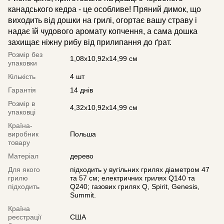
канадського кедра - це особливе! Пряний димок, що
виходить від дошки на грилі, огортає вашу страву і
надає їй чудового аромату копчення, а сама дошка
захищає ніжну рибу від прилипання до ґрат.
Розмір без
1,08x10,92x14,99 см
упаковки
Кількість
4 шт
Гарантія
14 днів
Розмір в
4,32x10,92x14,99 см
упаковці
Країна-
виробник
Польша
товару
Матеріал
дерево
Для якого
підходить у вугільних грилях діаметром 47
грилю
та 57 см; електричних грилях Q140 та
підходить
Q240; газових грилях Q, Spirit, Genesis,
Summit.
Країна
реєстрації
США