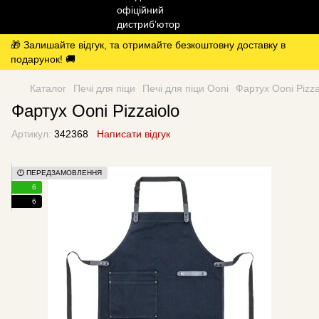
🎁 Залишайте відгук, та отримайте безкоштовну доставку в
подарунок! 🚚
Каталог
Печі для піци
Печі для піци Ooni
Фартух Ooni Pizza
Фартух Ooni Pizzaiolo
Артикул:
342368
Написати відгук
⏱️ ПЕРЕДЗАМОВЛЕННЯ
6
6