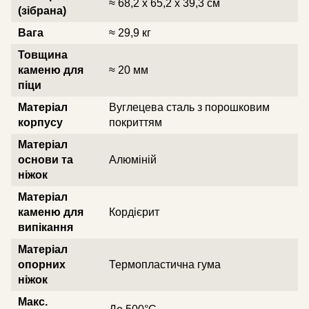
≈ 68,2 x 65,2 x 39,3 см
(зібрана)
Вага
≈ 29,9 кг
Товщина
каменю для
≈ 20 мм
піци
Матеріал
Вуглецева сталь з порошковим
корпусу
покриттям
Матеріал
основи та
Алюміній
ніжок
Матеріал
каменю для
Кордієрит
випікання
Матеріал
опорних
Термопластична гума
ніжок
Макс.