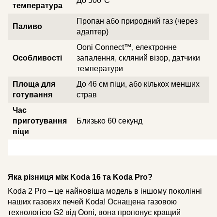
До 500°C
температура
Пропан або природний газ (через
Паливо
адаптер)
Ooni Connect™, електронне
Особливості
запалення, скляний візор, датчики
температури
Площа для
До 46 см піци, або кількох менших
готування
страв
Час
приготування
Близько 60 секунд
піци
Яка різниця між Koda 16 та Koda Pro?
Koda 2 Pro – це найновіша модель в іншому поколінні
наших газових печей Koda! Оснащена газовою
технологією G2 від Ooni, вона пропонує кращий