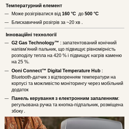
Температурний елемент
Може розігріватися від
160 °C
до
500 °C
Блискавичний розігрів за ~20 хв .
Інноваційні технології
G2 Gas Technology™
: запатентований конічний
напівм'яний пальник, що підвищує рівномірність
розподілу тепла на 420 % і підвищує нагрів каменю
на 25 %.
Ooni Connect™ Digital Temperature Hub
:
Bluetooth-датчик з відтворенням температури на
корпусі та можливістю моніторингу через мобільний
додаток
Панель керування з електронним запаленням
:
регульована ручка та кнопка-підпальник, розміщена
збоку .