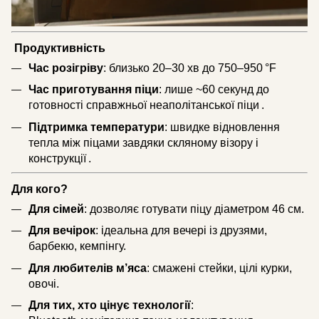
Продуктивність
Час розігріву
: близько 20–30 хв до 750–950 °F
Час приготування піци
: лише ~60 секунд до
готовності справжньої неаполітанської піци .
Підтримка температури
: швидке відновлення
тепла між піцами завдяки скляному візору і
конструкції .
Для кого?
Для сімей
: дозволяє готувати піцу діаметром 46 см.
Для вечірок
: ідеальна для вечері із друзями,
барбекю, кемпінгу.
Для любителів м’яса
: смажені стейки, цілі курки,
овочі.
Для тих, хто цінує технології
: