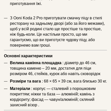
приготування їжі.
З Ooni Koda 2 Pro приготувати смачну піцу в стилі
ресторану на задньому дворі (або за його межами),
щоб у всій родині стало ще простіше та простіше,
ніж будь-коли. Це настільки просто, що ми
гарантуємо, що ви приготуєте чудову піцу, або
повернемо вам гроші.
Основні характеристики
Велика камінна площадка
: діаметр до 46 см,
товщина каменю – 20 мм, достатня для піци
розміром 46, стейків, курок або навіть сковорідок
Розміри та вага
: 68 × 65 × 39 см, вага близько 30 кг.
Матеріали
: корпус — сталевий з порошковим
покриттям; ніжки та база — алюміній; камінь з
кордієриту; фасад — чавун/алюміній; скляний
захисний візор .