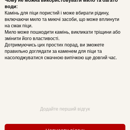
Чому не можна використовувати мило та багато
води:
Камінь для піци пористий і може вбирати рідину,
включаючи мило та миючі засоби, що може вплинути
на смак піци.
Мило може пошкодити камінь, викликати тріщини або
змінити його властивості.
Дотримуючись цих простих порад, ви зможете
правильно доглядати за каменем для піци та
насолоджуватися смачною випічкою ще довгий час.
Додайте перший відгук