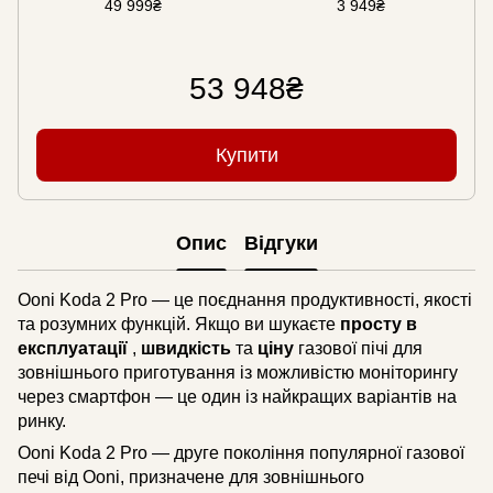
49 999₴
3 949₴
53 948₴
Купити
Опис
Відгуки
Ooni Koda 2 Pro — це поєднання продуктивності, якості
та розумних функцій. Якщо ви шукаєте
просту в
експлуатації
,
швидкість
та
ціну
газової пічі для
зовнішнього приготування із можливістю моніторингу
через смартфон — це один із найкращих варіантів на
ринку.
Ooni Koda 2 Pro — друге покоління популярної газової
печі від Ooni, призначене для зовнішнього