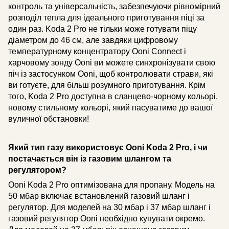
контроль та універсальність, забезпечуючи рівномірний
розподіл тепла для ідеального приготування піці за
один раз. Koda 2 Pro не тільки може готувати піцу
діаметром до 46 см, але завдяки цифровому
температурному концентратору Ooni Connect і
харчовому зонду Ooni ви можете синхронізувати свою
піч із застосунком Ooni, щоб контролювати страви, які
ви готуєте, для більш розумного приготування. Крім
того, Koda 2 Pro доступна в сланцево-чорному кольорі,
новому стильному кольорі, який пасуватиме до вашої
вуличної обстановки!
Який тип газу використовує Ooni Koda 2 Pro, і чи
постачається він із газовим шлангом та
регулятором?
Ooni Koda 2 Pro оптимізована для пропану. Модель на
50 мбар включає встановлений газовий шланг і
регулятор. Для моделей на 30 мбар і 37 мбар шланг і
газовий регулятор Ooni необхідно купувати окремо.