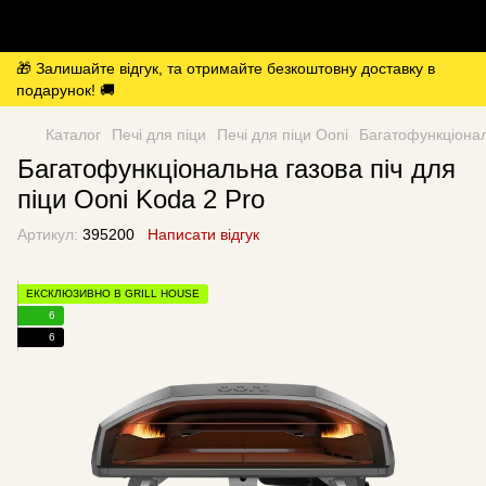
🎁 Залишайте відгук, та отримайте безкоштовну доставку в
подарунок! 🚚
Каталог
Печі для піци
Печі для піци Ooni
Багатофункціонал
Багатофункціональна газова піч для
піци Ooni Koda 2 Pro
Артикул:
395200
Написати відгук
ЕКСКЛЮЗИВНО В GRILL HOUSE
6
6