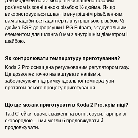
Для моделей на 37 мбар: піч оснащена газовим
роз’ємом із зовнішньою різьбою ½ дюйма. Якщо
використовується шланг із внутрішнім різьбленням,
вам знадобиться адаптер із внутрішньою різьбою ½
дюйма BSP до форсунки LPG Fulham, з'єднувальним
елементом для шланга 8 мм з внутрішнім діаметром і
шайбою.
Як контролювати температуру приготування?
Koda 2 Pro оснащена регульованим регулятором газу.
Це дозволяє точно налаштувати напівм'я,
забезпечуючи підтримку ідеальної температури
протягом всього процесу приготування.
Що ще можна приготувати в Koda 2 Pro, крім піці?
Так! Стейки, овочі, смажені на вогні, соуси, гарніри зі
сковородою... і ми могли б продовжувати й
продовжувати.