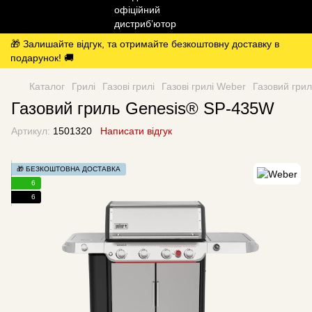
🎁 Залишайте відгук, та отримайте безкоштовну доставку в
подарунок! 🚚
Каталог
Грилі
Газові грилі
Газові грилі Weber
Газовий гри
Газовий гриль Genesis® SP-435W
Артикул:
1501320
Написати відгук
🎁 БЕЗКОШТОВНА ДОСТАВКА
6
6