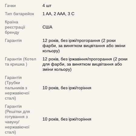
Гачки
4 шт
Тип батарейок
1 AA, 2 AAA, 3 C
Країна
реєстрації
США
бренду
Гарантія
12 років, без іржі/прогорання (2 роки
фарби, за винятком вицвітання або зміни
кольору)
Гарантія (Котел
12 років, без іржавіння/прогорання (2 роки
та кришка )
для фарби, за винятком вицвітання або
зміни кольору)
Гарантія
(Трубки
пальників з
10 років, без іржі/горіння
нержавіючої
сталі)
Гарантія
(Решітки для
готування з
10 років, без іржі/горіння
чавуну/
нержавіючої
сталі)