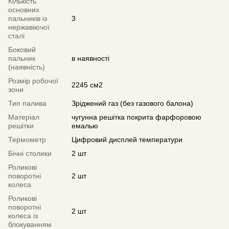
Кількість
основних
пальників із
3
нержавіючої
сталі
Боковий
пальник
в наявності
(наявність)
Розмір робочої
2245 см2
зони
Тип палива
Зріджений газ (без газового балона)
Матеріал
чугунна решітка покрита фарфоровою
решітки
емалью
Термометр
Цифровий дисплей температури
Бічні столики
2 шт
Роликові
поворотні
2 шт
колеса
Роликові
поворотні
2 шт
колеса із
блокуванням