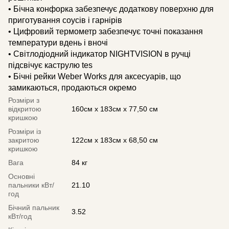
• Бічна конфорка забезпечує додаткову поверхню для
приготування соусів і гарнірів
• Цифровий термометр забезпечує точні показання
температури вдень і вночі
• Світлодіодний індикатор NIGHTVISION в ручці
підсвічує каструлю tes
• Бічні рейки Weber Works для аксесуарів, що
замикаються, продаються окремо
Розміри з
відкритою
160см х 183см х 77,50 см
кришкою
Розміри із
закритою
122см х 183см х 68,50 см
кришкою
Вага
84 кг
Основні
пальники кВт/
21.10
год
Бічний пальник
3.52
кВт/год