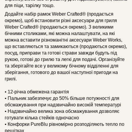
для піци, тарілку тощо.
Додайте набір рамок Weber Crafted® (продається
окремо), щоб встановити різні аксесуари для гриля
Weber Crafted® (продаються окремо). З великими
бічними столиками, які можна налаштувати, на які
можна вставити різноманітні аксесуари Weber Works,
що вставляються та замикаються (продаються окремо),
посуд, приправи та готові страви завжди будуть під
рукою, готові до грилю та легкі для подачі. Організуйте
та зберігайте все у великому бічному відділенні для
зберігання, готового до вашої наступної пригоди на
грилі.
• 12-річна обмежена гарантія
• Пальник забезпечує до 50% більше потужності для
обсмажування при надзвичайно високій температурі
• Надзвичайно велика зона обсмажування дозволяє
готувати кілька стейків одночасно
• Конфорки PureBlu рівномірно розподіляють тепло по
решітках