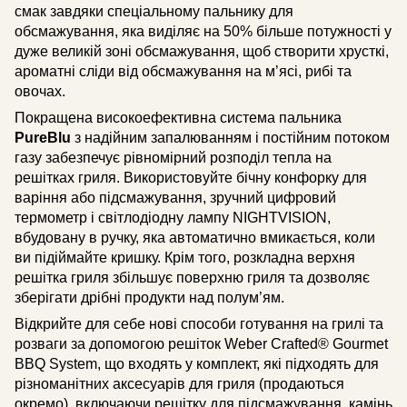
смак завдяки спеціальному пальнику для
обсмажування, яка виділяє на 50% більше потужності у
дуже великій зоні обсмажування, щоб створити хрусткі,
ароматні сліди від обсмажування на м’ясі, рибі та
овочах.
Покращена високоефективна система пальника
PureBlu
з надійним запалюванням і постійним потоком
газу забезпечує рівномірний розподіл тепла на
решітках гриля. Використовуйте бічну конфорку для
варіння або підсмажування, зручний цифровий
термометр і світлодіодну лампу NIGHTVISION,
вбудовану в ручку, яка автоматично вмикається, коли
ви підіймайте кришку. Крім того, розкладна верхня
решітка гриля збільшує поверхню гриля та дозволяє
зберігати дрібні продукти над полум’ям.
Відкрийте для себе нові способи готування на грилі та
розваги за допомогою решіток Weber Crafted® Gourmet
BBQ System, що входять у комплект, які підходять для
різноманітних аксесуарів для гриля (продаються
окремо), включаючи решітку для підсмажування, камінь