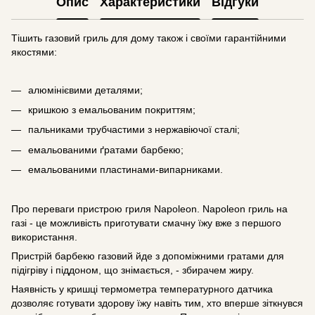
Опис
Характеристики
Відгуки
Тішить газовий гриль для дому також і своїми гарантійними
якостями:
алюмінієвими деталями;
кришкою з емальованим покриттям;
пальниками трубчастими з нержавіючої сталі;
емальованими ґратами барбекю;
емальованими пластинами-випарниками.
Про переваги пристрою гриля Napoleon. Napoleon гриль на
газі - це можливість приготувати смачну їжу вже з першого
використання.
Пристрій барбекю газовий йде з допоміжними гратами для
підігріву і піддоном, що знімається, - збирачем жиру.
Наявність у кришці термометра температурного датчика
дозволяє готувати здорову їжу навіть тим, хто вперше зіткнувся