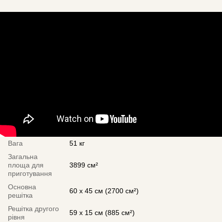
Вага
51 кг
Загальна
площа для
3899 см²
приготування
Основна
60 х 45 см (2700 см²)
решітка
Решітка другого
59 х 15 см (885 см²)
рівня