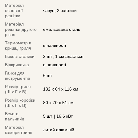
Матеріал
основної
чавун, 2 частини
решітки
Матеріал
решітки другого
емальована сталь
рівня
Термометр в
в наявності
кришці гриля
Бокові столики
2 шт., 1 складається
Відкривачка
в наявності
Гачки для
6 шт.
інструментів
Розмір гриля
132 х 64 х 116 см
(Ш х Г х В)
Розмір коробки
80 х 70 х 51 см
(Ш х Г х В)
Всього
5 шт. | 16,6 кВт
пальників
Матеріал
литий алюміній
камери гриля