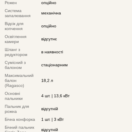
Рожен
опційно
Система
механічна
запалювання
Відсік для
опційно
копчення
Освітлення
відсутнє
камери
Шланг з
в наявності
редуктором
Сумісний з
стаціонарним
балоном
Максимальний
балон
18,2 л
(Ragasco)
Основні
4 шт. | 13,6 кВт
пальники
Пальник для
відсутній
рожна
Бічна конфорка
1 шт. | 3 кВт
Бічний пальник
відсутній