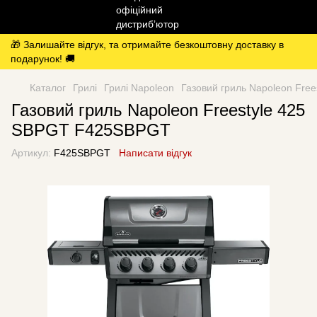
🎁 Залишайте відгук, та отримайте безкоштовну доставку в
подарунок! 🚚
Каталог
Грилі
Грилі Napoleon
Газовий гриль Napoleon Fre
Газовий гриль Napoleon Freestyle 425
SBPGT F425SBPGT
Артикул:
F425SBPGT
Написати відгук