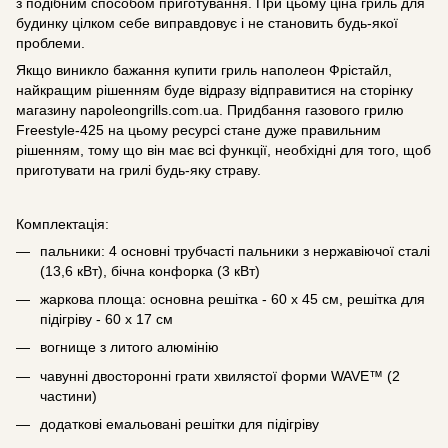
з подібним способом приготування. При цьому ціна гриль для
будинку цілком себе виправдовує і не становить будь-якої
проблеми.
Якщо виникло бажання купити гриль наполеон Фрістайл,
найкращим рішенням буде відразу відправитися на сторінку
магазину napoleongrills.com.ua. Придбання газового грилю
Freestyle-425 на цьому ресурсі стане дуже правильним
рішенням, тому що він має всі функції, необхідні для того, щоб
приготувати на грилі будь-яку страву.
Комплектація:
пальники: 4 основні трубчасті пальники з нержавіючої сталі
(13,6 кВт), бічна конфорка (3 кВт)
жаркова площа: основна решітка - 60 х 45 см, решітка для
підігріву - 60 х 17 см
вогнище з литого алюмінію
чавунні двосторонні грати хвилястої форми WAVE™ (2
частини)
додаткові емальовані решітки для підігріву