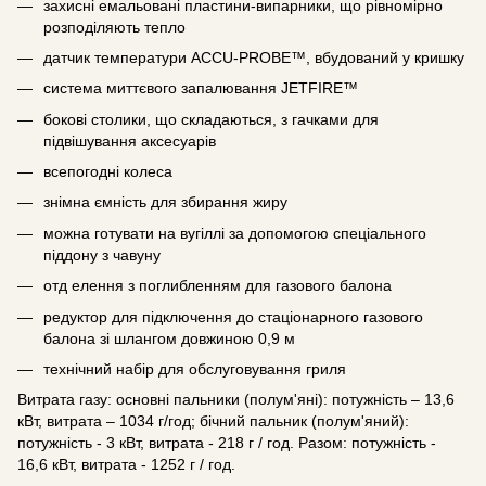
захисні емальовані пластини-випарники, що рівномірно
розподіляють тепло
датчик температури ACCU-PROBE™, вбудований у кришку
система миттєвого запалювання JETFIRE™
бокові столики, що складаються, з гачками для
підвішування аксесуарів
всепогодні колеса
знімна ємність для збирання жиру
можна готувати на вугіллі за допомогою спеціального
піддону з чавуну
отд елення з поглибленням для газового балона
редуктор для підключення до стаціонарного газового
балона зі шлангом довжиною 0,9 м
технічний набір для обслуговування гриля
Витрата газу: основні пальники (полум'яні): потужність – 13,6
кВт, витрата – 1034 г/год; бічний пальник (полум'яний):
потужність - 3 кВт, витрата - 218 г / год. Разом: потужність -
16,6 кВт, витрата - 1252 г / год.