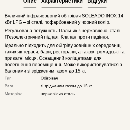
Опис
Характеристики
Відгуки
Вуличний інфрачервоний обігрівач SOLEADO INOX 14
кВт LPG – зі сталі, пофарбований у чорний колір.
Регульована потужність. Пальник з нержавіючої сталі.
П'єзоелектричний підпал. Клапан проти падіння.
Ідеально підходить для обігріву зовнішніх середовищ,
таких як тераси, бари, ресторани, а також громадські та
приватні місця. Оснащений коліщатками для
полегшення переміщення. Може використовуватися з
балонами зі зрідженим газом до 15 кг.
Тип
Обігрівач
Вага
зі зрідженим газом до 15 кг
Матеріал
нержавіюча сталь