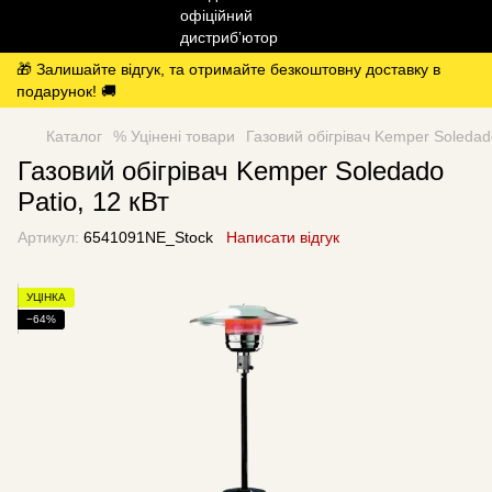
🎁 Залишайте відгук, та отримайте безкоштовну доставку в
подарунок! 🚚
Каталог
% Уцінені товари
Газовий обігрівач Kemper Soledado
Газовий обігрівач Kemper Soledado
Patio, 12 кВт
Артикул:
6541091NE_Stock
Написати відгук
УЦІНКА
−64%