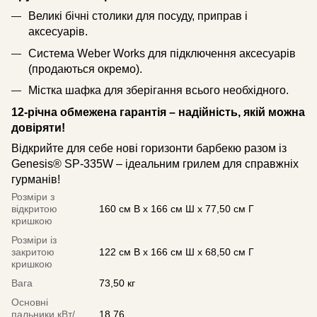
Великі бічні столики для посуду, приправ і
аксесуарів.
Система Weber Works для підключення аксесуарів
(продаються окремо).
Містка шафка для зберігання всього необхідного.
12-річна обмежена гарантія – надійність, якій можна
довіряти!
Відкрийте для себе нові горизонти барбекю разом із
Genesis® SP-335W – ідеальним грилем для справжніх
гурманів!
Розміри з
відкритою
160 см В x 166 см Ш x 77,50 см Г
кришкою
Розміри із
закритою
122 см В x 166 см Ш x 68,50 см Г
кришкою
Вага
73,50 кг
Основні
пальники кВт/
18.76