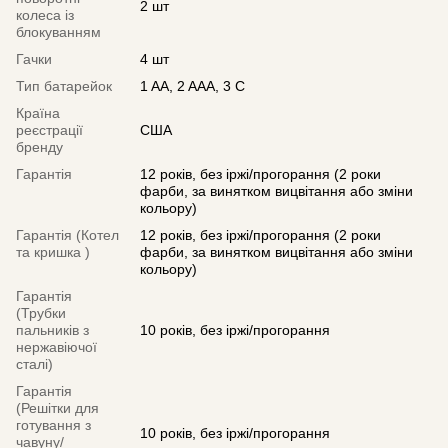
2 шт
колеса із
блокуванням
Гачки
4 шт
Тип батарейок
1 AA, 2 AAA, 3 C
Країна
реєстрації
США
бренду
Гарантія
12 років, без іржі/прогорання (2 роки
фарби, за винятком вицвітання або зміни
кольору)
Гарантія (Котел
12 років, без іржі/прогорання (2 роки
та кришка )
фарби, за винятком вицвітання або зміни
кольору)
Гарантія
(Трубки
пальників з
10 років, без іржі/прогорання
нержавіючої
сталі)
Гарантія
(Решітки для
готування з
10 років, без іржі/прогорання
чавуну/