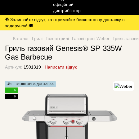
🎁 Залишайте відгук, та отримайте безкоштовну доставку в
подарунок! 🚚
Каталог
Грилі
Газові грилі
Газові грилі Weber
Гриль газов
Гриль газовий Genesis® SP-335W
Gas Barbecue
Артикул:
1501319
Написати відгук
🎁 БЕЗКОШТОВНА ДОСТАВКА
6
6