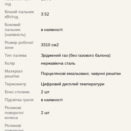
год
Бічний пальник
3.52
кВт/год
Боковий
пальник
в наявності
(наявність)
Розмір робочої
3310 см2
зони
Тип палива
Зріджений газ (без газового балона)
Колір
нержавіюча сталь
Матеріал
Порцелянові емальовані, чавунні решітки
решітки
Термометр
Цифровий дисплей температури
Бічні столики
2 шт
Підсвітка гриля
в наявності
Роликові
поворотні
2 шт
колеса
Роликові
поворотні