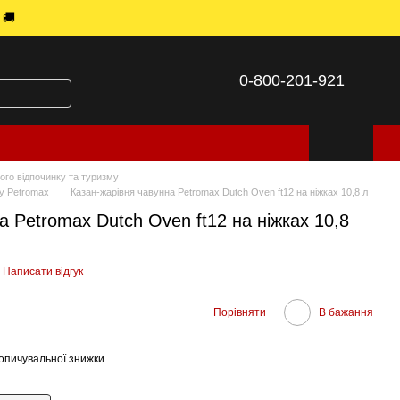
 🚚
0-800-201-921
ого відпочинку та туризму
му Petromax
Казан-жарівня чавунна Petromax Dutch Oven ft12 на ніжках 10,8 л
а Petromax Dutch Oven ft12 на ніжках 10,8
Написати відгук
Порівняти
В бажання
опичувальної знижки