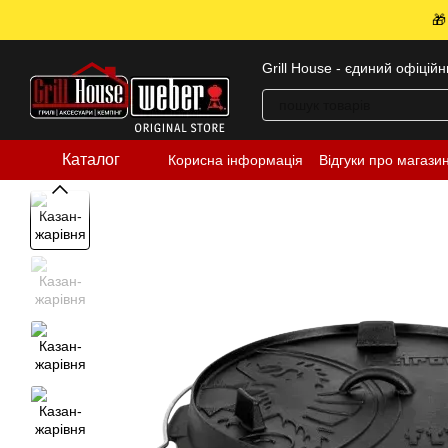
Перейти до основного контенту
🎁
Grill House - єдиний офіцій
Каталог
Корисна інформація
Відгуки про магази