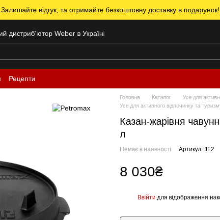
 Залишайте відгук, та отримайте безкоштовну доставку в подарунок!
ний дистрибʼютор Weber в Україні
н
Рецепти
Головна
Каталог
Усе для активн
Усе для активного відпочинку та туриз
Казан-жарівня чавунн
л
Немає в наявності
Артикул: ft12
8 030₴
Ввійти
для відображення нак
%