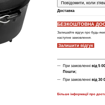
Повідомити, коли з'яв
Доставка
БЕЗКОШТОВНА ДОС
Залишайте відгук про будь-яки
наступне замовлення.
Залишити відгук
При замовленні
від 5 
Пошти;
При замовленні
від 30
Більше інформації про дост