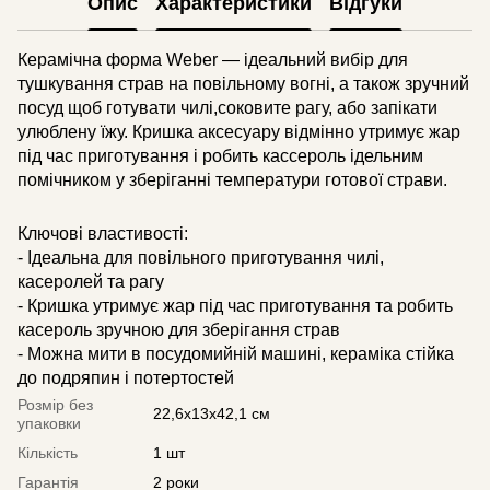
Опис
Характеристики
Відгуки
Керамічна форма Weber — ідеальний вибір для
тушкування страв на повільному вогні, а також зручний
посуд щоб готувати чилі,соковите рагу, або запікати
улюблену їжу. Кришка аксесуару відмінно утримує жар
під час приготування і робить кассероль ідельним
помічником у зберіганні температури готової страви.
Ключові властивості:
- Ідеальна для повільного приготування чилі,
касеролей та рагу
- Кришка утримує жар під час приготування та робить
касероль зручною для зберігання страв
- Можна мити в посудомийній машині, кераміка стійка
до подряпин і потертостей
Розмір без
22,6x13x42,1 см
упаковки
Кількість
1 шт
Гарантія
2 роки