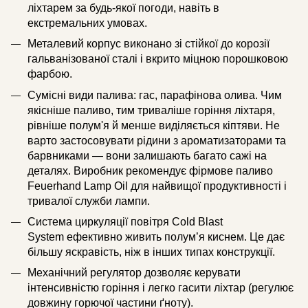
ліхтарем за будь-якої погоди, навіть в
екстремальних умовах.
Металевий корпус виконано зі стійкої до корозії
гальванізованої сталі і вкрито міцною порошковою
фарбою.
Сумісні види палива: гас, парафінова олива. Чим
якісніше паливо, тим триваліше горіння ліхтаря,
рівніше полум'я й менше виділяється кіптяви. Не
варто застосовувати рідини з ароматизаторами та
барвниками — вони залишають багато сажі на
деталях. Виробник рекомендує фірмове паливо
Feuerhand Lamp Oil для найвищої продуктивності і
тривалої служби лампи.
Cистема циркуляції повітря Cold Blast
System ефективно живить полум’я киснем. Це дає
більшу яскравість, ніж в інших типах конструкції.
Механічний регулятор дозволяє керувати
інтенсивністю горіння і легко гасити ліхтар (регулює
довжину горючої частини ґноту).