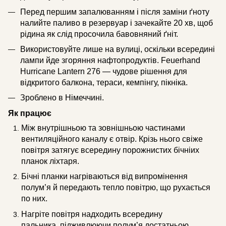
Перед першим запалюванням і після заміни ґноту
налийте паливо в резервуар і зачекайте 20 хв, щоб
рідина як слід просочила бавовняний ґніт.
Використовуйте лише на вулиці, оскільки всередині
лампи йде згоряння нафтопродуктів. Feuerhand
Hurricane Lantern 276 — чудове рішення для
відкритого балкона, тераси, кемпінгу, пікніка.
Зроблено в Німеччині.
Як працює
Між внутрішньою та зовнішньою частинами
вентиляційного каналу є отвір. Крізь нього свіже
повітря затягує всередину порожнистих бічніих
планок ліхтаря.
Бічні планки нагріваються від випромінення
полум’я й передають тепло повітрю, що рухається
по них.
Нагріте повітря надходить всередину
пальника, підживлюючи полум’я достатньою