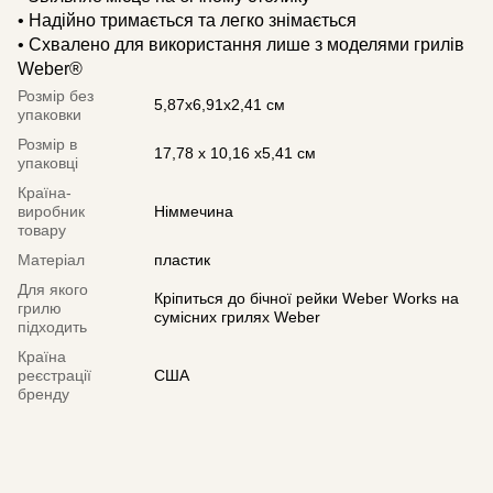
• Надійно тримається та легко знімається
• Схвалено для використання лише з моделями грилів
Weber®
Розмір без
5,87х6,91х2,41 см
упаковки
Розмір в
17,78 х 10,16 х5,41 см
упаковці
Країна-
виробник
Німмечина
товару
Матеріал
пластик
Для якого
Кріпиться до бічної рейки Weber Works на
грилю
сумісних грилях Weber
підходить
Країна
реєстрації
США
бренду