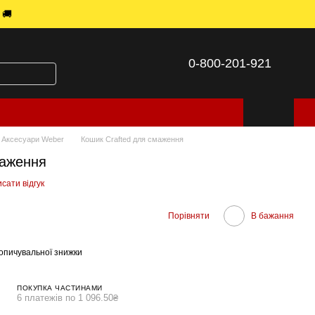
 🚚
0-800-201-921
Аксесуари Weber
Кошик Crafted для смаження
маження
сати відгук
Порівняти
В бажання
опичувальної знижки
ПОКУПКА ЧАСТИНАМИ
6 платежів по 1 096.50₴