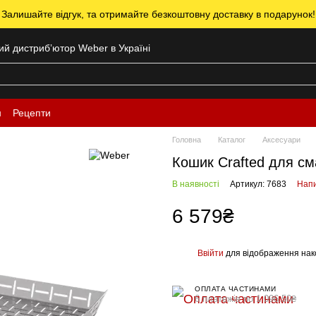
 Залишайте відгук, та отримайте безкоштовну доставку в подарунок!
ний дистрибʼютор Weber в Україні
н
Рецепти
Головна
Каталог
Аксесуари
Кошик Crafted для с
В наявності
Артикул: 7683
Напи
6 579₴
Ввійти
для відображення нак
%
ОПЛАТА ЧАСТИНАМИ
6 платежів по 1 096.50₴