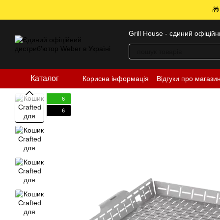
Перейти до основного контенту
🎁
Grill House - єдиний офіцій
Каталог
Корисна інформація
Відгуки про магази
6
6