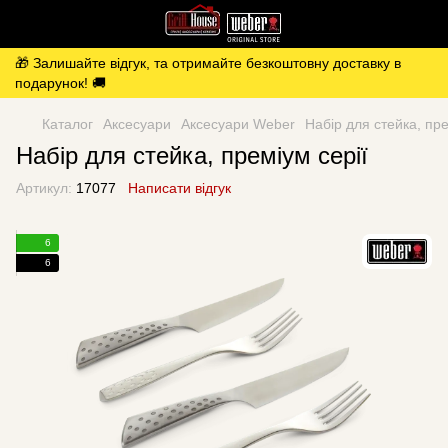
🎁 Залишайте відгук, та отримайте безкоштовну доставку в
подарунок! 🚚
Каталог
Аксесуари
Аксесуари Weber
Набір для стейка, пре
Набір для стейка, преміум серії
Артикул:
17077
Написати відгук
6
6