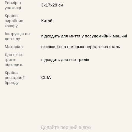
Розмір в
3х17х28 см
упаковці
Країна-
виробник
Китай
товару
Інструкція по
підходить для миття у посудомийній машині
догляду
Матеріал
високоякісна німецька нержавіюча сталь
Для якого
грилю
підходить для всіх грилів
підходить
Країна
реєстрації
США
бренду
Додайте перший відгук