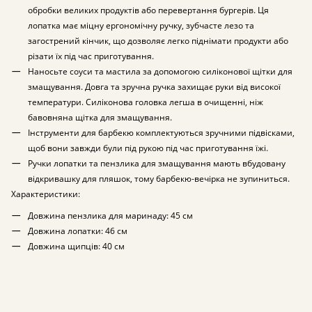
обробки великих продуктів або перевертання бургерів. Ця
лопатка має міцну ергономічну ручку, зубчасте лезо та
загострений кінчик, що дозволяє легко піднімати продукти або
різати їх під час приготування.
Наносьте соуси та мастила за допомогою силіконової щітки для
змащування. Довга та зручна ручка захищає руки від високої
температури. Силіконова головка легша в очищенні, ніж
бавовняна щітка для змащування.
Інструменти для барбекю комплектуються зручними підвісками,
щоб вони завжди були під рукою під час приготування їжі.
Ручки лопатки та пензлика для змащування мають вбудовану
відкривашку для пляшок, тому барбекю-вечірка не зупиниться.
Характеристики:
Довжина пензлика для маринаду: 45 см
Довжина лопатки: 46 см
Довжина щипців: 40 см