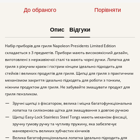
До обраного
Порівняти
Опис
Відгуки
Набір приборів для гриля Napoleon Presidents Limited Edition
складається з 3 предметів. Прибори мають високоякісний дизайн,
виготовлені з нержавіючої сталі та мають чорні ручки. Лопатка для
гриля з ріжучим краєм і гострим кінцем ідеально підходить для
стейків і великих продуктів для гриля. Щипці для гриля з практичним
механізмом закриття ідеально підходять для роботи з тонким,
ніжним продуктом для гриля. Не забувайте змащувати продукт для
гриля пензликом.
Зручні щипці з фіксатором, велика і міцна багатофункціональна
лопатка та силіконова щітка для змащування з довгою ручкою
Щипці Easy-Lock Stainless Steel Tongs мають механізм фіксації,
зручну гумову ручку та чутливу пружину, яка забезпечує
маневреність великих зубчастих кінчиків
Велика багатофункціональна лопатка ідеально підходить для