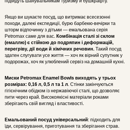
підійдуть шанувальникам туризму й бушкрафту.
Якщо ви шукаєте посуд, що витримає всесезонні
походи, далекі експедиції, бурю барбекю-вечірки та
шторм відпочинку з дітьми — емальована серія
Petromax саме для вас.
Комбінація сталі зі склом
(емаллю) є стійкою до подряпин і деформацій,
перегріву, дії води й хімічних речовин.
Такий посуд
здатен слугувати усе життя — хоч як вірний супутник у
подорожах, хоч як улюблений сервіз на домашній кухні.
Миски Petromax Enamel Bowls виходять у трьох
розмірах: 0,16 л, 0,5 л та 1 л
. Стінки закінчуються
гігієнічним обідком із нержавіючої сталі, що дозволяє
пити через край. Високоякісні матеріали роками
зберігають свій вигляд і властивості.
Емальований посуд універсальний
: підходить для
їди, сервірування, приготування та зберігання страв.