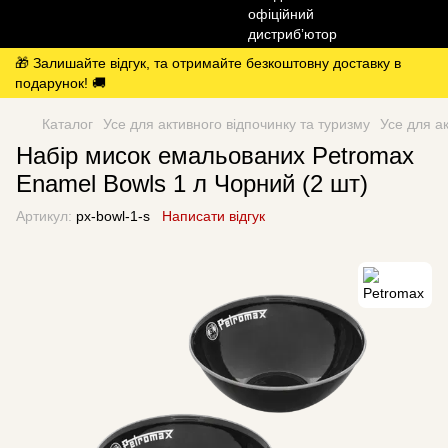
🎁 Залишайте відгук, та отримайте безкоштовну доставку в
подарунок! 🚚
Каталог
Усе для активного відпочинку та туризму
Усе для а
Набір мисок емальованих Petromax
Enamel Bowls 1 л Чорний (2 шт)
Артикул:
px-bowl-1-s
Написати відгук