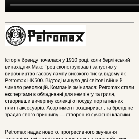
Історія бренду почалася у 1910 році, коли берлінський
винахідник Макс Грец сконструював і запустив у
виробництво гасову лампу високого тиску, відому як
Petromax HK500. Відтоді минуло дві світові війни й
чимало революцій. Компанія змінилася: Petromax стали
експертами в обладнанні для кемпінгу та гриля,
створивши вичерпну колекцію посуду, портативних
плит і аксесуарів. Асортимент розширився, та бренд не
зрадив свого принципу — створення сучасної класики.
Petromax надає нового, прогресивного звучання
традиціям, які століттями панували на європейських