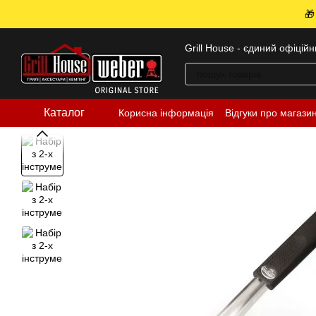
Перейти до основного контенту
🎁
Grill House - єдиний офіцій
Каталог
Корисна інформація
Відгуки про магази