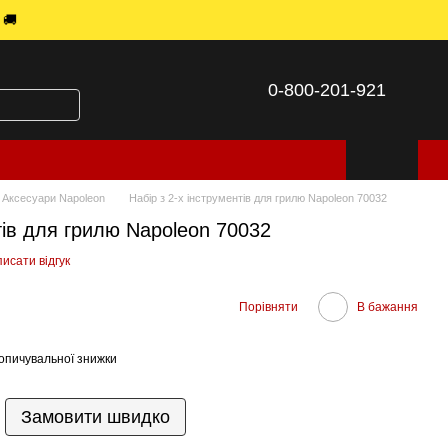
 🚚
0-800-201-921
Аксесуари Napoleon
Набір з 2-х інструментів для грилю Napoleon 70032
тів для грилю Napoleon 70032
исати відгук
Порівняти
В бажання
опичувальної знижки
Замовити швидко