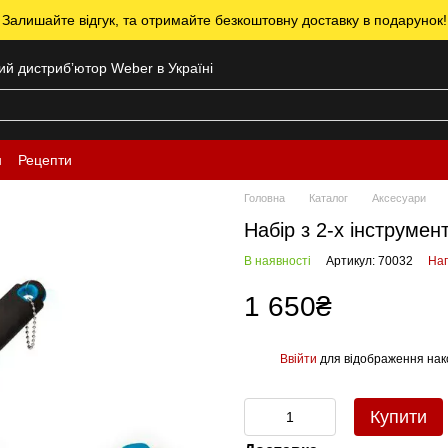
 Залишайте відгук, та отримайте безкоштовну доставку в подарунок!
ний дистрибʼютор Weber в Україні
н
Рецепти
Головна
Каталог
Аксесуари
Набір з 2-х інструмен
В наявності
Артикул: 70032
Нап
1 650₴
Ввійти
для відображення нак
%
Купити