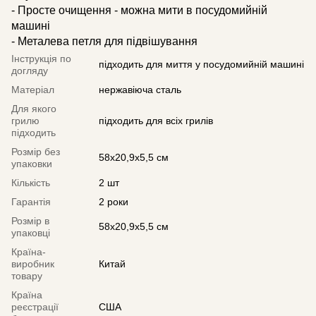
- Просте очищення - можна мити в посудомийній
машині
- Металева петля для підвішування
Інструкція по
підходить для миття у посудомийній машині
догляду
Матеріал
нержавіюча сталь
Для якого
грилю
підходить для всіх грилів
підходить
Розмір без
58x20,9x5,5 см
упаковки
Кількість
2 шт
Гарантія
2 роки
Розмір в
58x20,9x5,5 см
упаковці
Країна-
виробник
Китай
товару
Країна
реєстрації
США