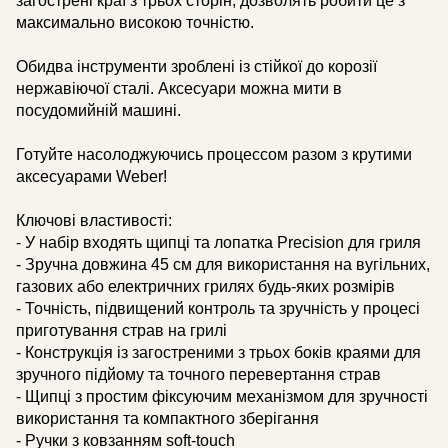
загострені краї з трьох сторін, дозволять робити це з
максимально високою точністю.
Обидва інструменти зроблені із стійкої до корозії
нержавіючої сталі. Аксесуари можна мити в
посудомийній машині.
Готуйте насолоджуючись процессом разом з крутими
аксесуарами Weber!
Ключові властивості:
- У набір входять щипці та лопатка Precision для гриля
- Зручна довжина 45 см для використання на вугільних,
газових або електричних грилях будь-яких розмірів
- Точність, підвищений контроль та зручність у процесі
приготування страв на грилі
- Конструкція із загостреними з трьох боків краями для
зручного підйому та точного перевертання страв
- Щипці з простим фіксуючим механізмом для зручності
використання та компактного зберігання
- Ручки з ковзанням soft-touch