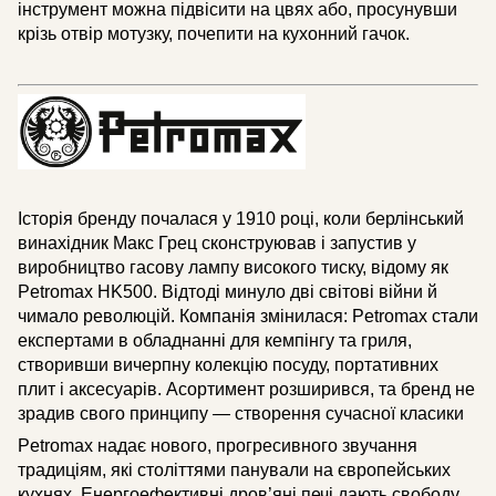
інструмент можна підвісити на цвях або, просунувши
крізь отвір мотузку, почепити на кухонний гачок.
Історія бренду почалася у 1910 році, коли берлінський
винахідник Макс Грец сконструював і запустив у
виробництво гасову лампу високого тиску, відому як
Petromax HK500. Відтоді минуло дві світові війни й
чимало революцій. Компанія змінилася: Petromax стали
експертами в обладнанні для кемпінгу та гриля,
створивши вичерпну колекцію посуду, портативних
плит і аксесуарів. Асортимент розширився, та бренд не
зрадив свого принципу — створення сучасної класики
Petromax надає нового, прогресивного звучання
традиціям, які століттями панували на європейських
кухнях. Енергоефективні дров’яні печі дають свободу