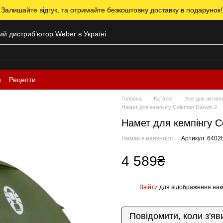
 Залишайте відгук, та отримайте безкоштовну доставку в подарунок!
ний дистрибʼютор Weber в Україні
н
Рецепти
Головна
Каталог
Усе для активн
Намет для кемпінгу Coleman Darwin 2
Намет для кемпінгу C
Немає в наявності
Артикул: 6402
4 589₴
Ввійти
для відображення нак
%
Повідомити, коли з'яв