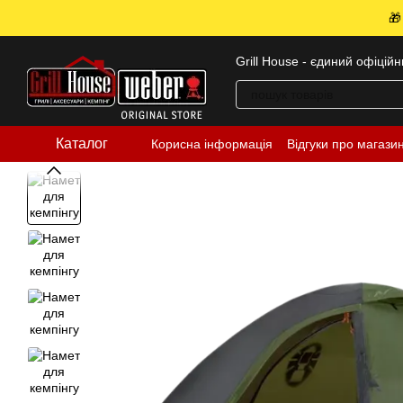
Перейти до основного контенту
🎁
Grill House - єдиний офіцій
Каталог
Корисна інформація
Відгуки про магази