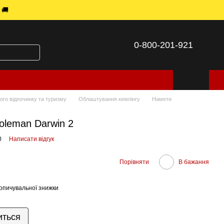
 🚚
0-800-201-921
ого відпочинку та туризму
Облаштування кемпінгу
Намети
oleman Darwin 2
0
Написати відгук
Порівняти
В бажання
опичувальної знижки
иться