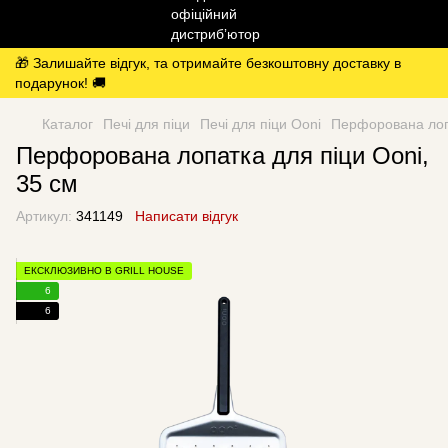
🎁 Залишайте відгук, та отримайте безкоштовну доставку в
подарунок! 🚚
Каталог
Печі для піци
Печі для піци Ooni
Перфорована лопа
Перфорована лопатка для піци Ooni,
35 см
Артикул:
341149
Написати відгук
ЕКСКЛЮЗИВНО В GRILL HOUSE
6
6