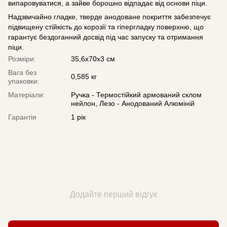
випаровуватися, а зайве борошно відпадає від основи піци.
Надзвичайно гладке, тверде анодоване покриття забезпечує
підвищену стійкість до корозії та гіпергладку поверхню, що
гарантує бездоганний досвід під час запуску та отримання
піци.
Розміри:
35,6х70х3 см
Вага без
0,585 кг
упаковки:
Матеріали:
Ручка - Термостійкий армований склом
нейлон, Лезо - Анодований Алюміній
Гарантія
1 рік
Додайте перший відгук