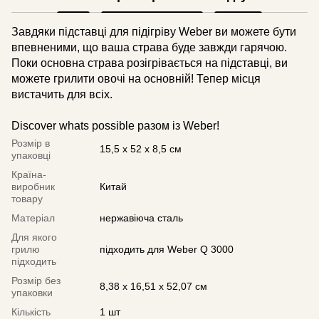
Завдяки підставці для підігріву Weber ви можете бути
впевненими, що ваша страва буде завжди гарячою.
Поки основна страва розігрівається на підставці, ви
можете грилити овочі на основній! Тепер місця
вистачить для всіх.
Discover whats possible разом із Weber!
Розмір в
15,5 х 52 х 8,5 см
упаковці
Країна-
виробник
Китай
товару
Матеріал
нержавіюча сталь
Для якого
грилю
підходить для Weber Q 3000
підходить
Розмір без
8,38 х 16,51 x 52,07 см
упаковки
Кількість
1 шт