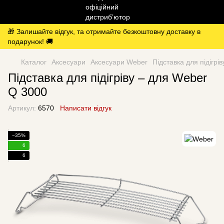
🎁 Залишайте відгук, та отримайте безкоштовну доставку в
подарунок! 🚚
Каталог
Аксесуари
Аксесуари Weber
Підставка для підігрі
Підставка для підігріву – для Weber
Q 3000
Артикул:
6570
Написати відгук
−35%
6
6