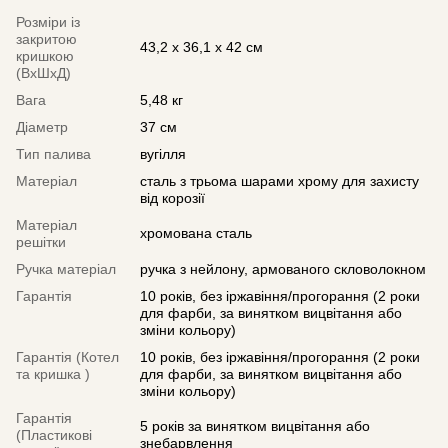
Розміри із
закритою
43,2 x 36,1 x 42 см
кришкою
(ВхШхД)
Вага
5,48 кг
Діаметр
37 см
Тип палива
вугілля
Матеріал
сталь з трьома шарами хрому для захисту
від корозії
Матеріал
хромована сталь
решітки
Ручка матеріал
ручка з нейлону, армованого скловолокном
Гарантія
10 років, без іржавіння/прогорання (2 роки
для фарби, за винятком вицвітання або
зміни кольору)
Гарантія (Котел
10 років, без іржавіння/прогорання (2 роки
та кришка )
для фарби, за винятком вицвітання або
зміни кольору)
Гарантія
5 років за винятком вицвітання або
(Пластикові
знебарвлення