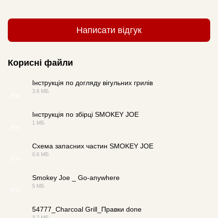
Написати відгук
Корисні файли
Інструкція по догляду вігульних грилів
3.6 МБ
PDF
Інструкція по збірці SMOKEY JOE
1 МБ
PDF
Схема запасних частин SMOKEY JOE
0.6 МБ
PDF
Smokey Joe _ Go-anywhere
5 МБ
PDF
54777_Charcoal Grill_Правки done
3.7 МБ