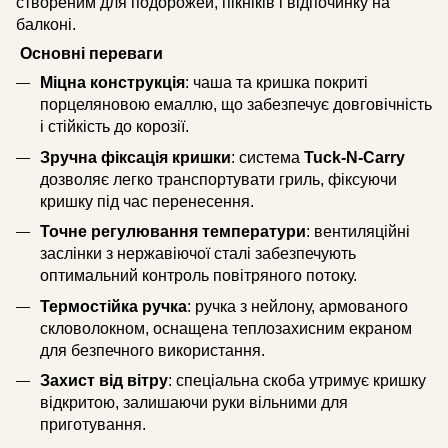
створеним для подорожей, пікніків і відпочинку на
балконі.​
Основні переваги
Міцна конструкція
: чаша та кришка покриті
порцеляновою емаллю, що забезпечує довговічність
і стійкість до корозії.
Зручна фіксація кришки
: система
Tuck-N-Carry
дозволяє легко транспортувати гриль, фіксуючи
кришку під час перенесення.
Точне регулювання температури
: вентиляційні
заслінки з нержавіючої сталі забезпечують
оптимальний контроль повітряного потоку.
Термостійка ручка
: ручка з нейлону, армованого
скловолокном, оснащена теплозахисним екраном
для безпечного використання.
Захист від вітру
: спеціальна скоба утримує кришку
відкритою, залишаючи руки вільними для
приготування.