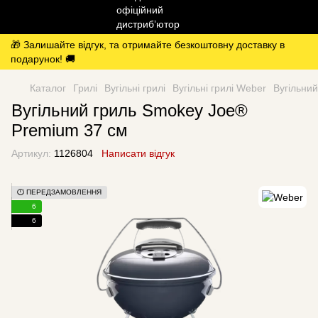
🎁 Залишайте відгук, та отримайте безкоштовну доставку в
подарунок! 🚚
Каталог
Грилі
Вугільні грилі
Вугільні грилі Weber
Вугільни
Вугільний гриль Smokey Joe®
Premium 37 см
Артикул:
1126804
Написати відгук
⏱️ ПЕРЕДЗАМОВЛЕННЯ
6
6