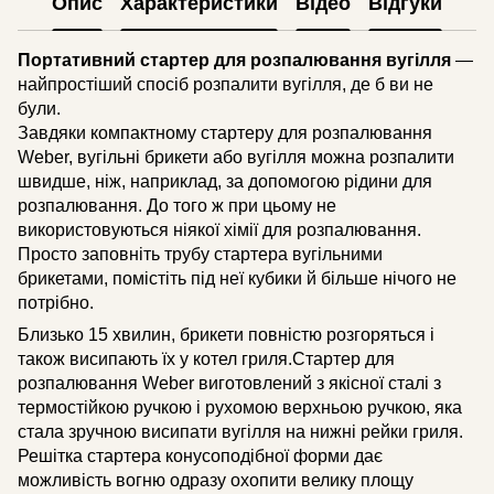
Опис
Характеристики
Відео
Відгуки
Портативний стартер для розпалювання вугілля
—
найпростіший спосіб розпалити вугілля, де б ви не
були.
Завдяки компактному стартеру для розпалювання
Weber, вугільні брикети або вугілля можна розпалити
швидше, ніж, наприклад, за допомогою рідини для
розпалювання. До того ж при цьому не
використовуються ніякої хімії для розпалювання.
Просто заповніть трубу стартера вугільними
брикетами, помістіть під неї кубики й більше нічого не
потрібно.
Близько 15 хвилин, брикети повністю розгоряться і
також висипають їх у котел гриля.Стартер для
розпалювання Weber виготовлений з якісної сталі з
термостійкою ручкою і рухомою верхньою ручкою, яка
стала зручною висипати вугілля на нижні рейки гриля.
Решітка стартера конусоподібної форми дає
можливість вогню одразу охопити велику площу