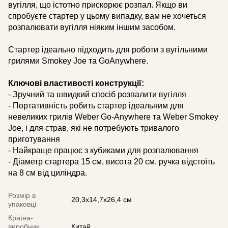
вугілля, що істотно прискорює розпал. Якщо ви
спробуєте стартер у цьому випадку, вам не хочеться
розпалювати вугілля ніяким іншим засобом.
Стартер ідеально підходить для роботи з вугільними
грилями Smokey Joe та GoAnywhere.
Ключові властивості конструкції:
- Зручний та швидкий спосіб розпалити вугілля
- Портативність робить стартер ідеальним для
невеликих грилів Weber Go-Anywhere та Weber Smokey
Joe, і для страв, які не потребують тривалого
приготування
- Найкраще працює з кубиками для розпалювання
- Діаметр стартера 15 см, висота 20 см, ручка відстоїть
на 8 см від циліндра.
Розмір в
20,3x14,7x26,4 см
упаковці
Країна-
виробник
Китай