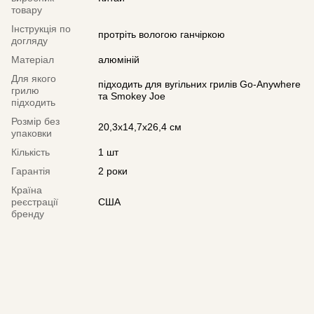
товару
Інструкція по
протріть вологою ганчіркою
догляду
Матеріал
алюміній
Для якого
підходить для вугільних грилів Go-Anywhere
грилю
та Smokey Joe
підходить
Розмір без
20,3x14,7x26,4 см
упаковки
Кількість
1 шт
Гарантія
2 роки
Країна
реєстрації
США
бренду