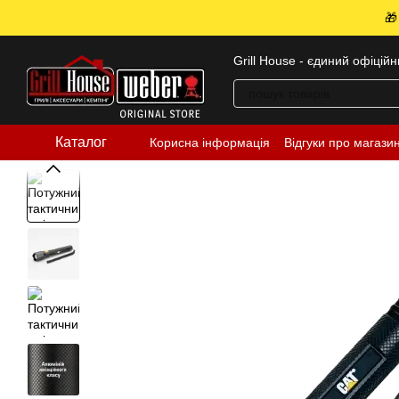
Перейти до основного контенту
🎁
Grill House - єдиний офіцій
Каталог
Корисна інформація
Відгуки про магази