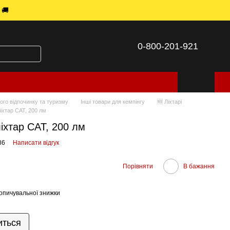
 🚚
0-800-201-921
ого відпочинку та туризму
Інші товари для кемпінгу
🆕 Ліхтарі
іхтар CAT, 200 лм
іхтар CAT, 200 лм
86
Написати відгук
Порівняти
В бажання
опичувальної знижки
иться