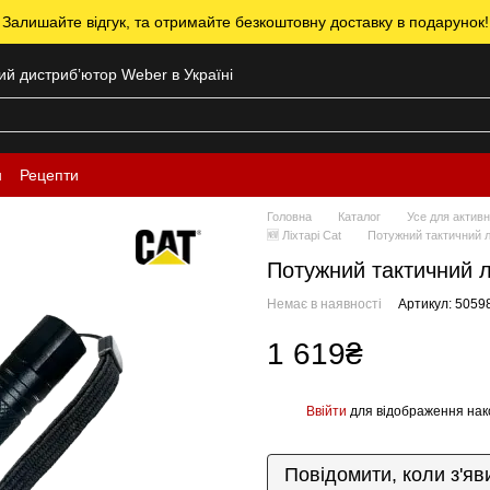
 Залишайте відгук, та отримайте безкоштовну доставку в подарунок!
ний дистрибʼютор Weber в Україні
н
Рецепти
Головна
Каталог
Усе для активн
🆕 Ліхтарі Cat
Потужний тактичний л
Потужний тактичний л
Немає в наявності
Артикул: 5059
1 619₴
Ввійти
для відображення нак
%
Повідомити, коли з'яв