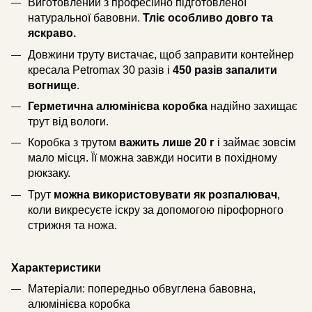
Виготовлений з професійно підготовленої
натуральної бавовни.
Тліє особливо довго та
яскраво.
Довжини труту вистачає, щоб заправити контейнер
кресала Petromax 30 разів і
450 разів запалити
вогнище
.
Герметична алюмінієва коробка
надійно захищає
трут від вологи.
Коробка з трутом
важить лише 20 г
і займає зовсім
мало місця. Її можна завжди носити в похідному
рюкзаку.
Трут
можна використовувати як розпалювач
,
коли викресуєте іскру за допомогою пірофорного
стрижня та ножа.
Характеристики
Матеріали: попередньо обвуглена бавовна,
алюмінієва коробка