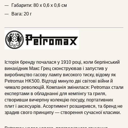
Габарити: 80 х 0,6 х 0,6 см
Вага: 20 г
Історія бренду почалася у 1910 році, коли берлінський
винахідник Макс Грец сконструював і запустив у
виробництво гасову лампу високого тиску, відому як
Petromax HK500. Відтоді минуло дві світові війни й
чимало революцій. Компанія змінилася: Petromax стали
експертами в обладнанні для кемпінгу та гриля,
створивши вичерпну колекцію посуду, портативних
плит і аксесуарів. Асортимент розширився, та бренд не
зрадив свого принципу — створення сучасної класики.