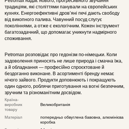
Petromax надає нового, прогресивного звучання
традиціям, які століттями панували на європейських
кухнях. Енергоефективні дров’яні печі дають свободу
від викопного палива. Чавунний посуд слугує
поколіннями, а отже є екологічним. Кожен інструмент
багатозадачний, що допомагає уникнути надмірного
споживання.
Petromax розповідає про гедонізм по-німецьки. Коли
задоволення приносять не лише природа і смачна їжа,
а й обладнання — професійно спроєктоване й
бездоганно виконане. В асортименті бренду немає
нічого зайвого. Продукти доповнюють і покращують
один одного, роблячи приготування на вогні безпечним,
зручним та різноманітним досвідом.
Країна-
виробник
Великобританія
товару
Матеріал
попередньо обвуглена бавовна, алюмінієва
коробка