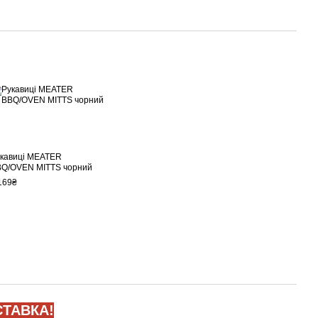
кавиці MEATER
Q/OVEN MITTS чорний
169₴
ТАВКА!