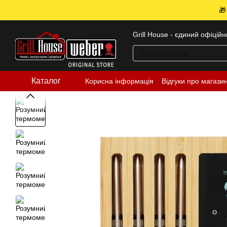
Перейти до основного контенту
🎁
Grill House - єдиний офіцій
Каталог
Корисна інформація
Відгуки про магази