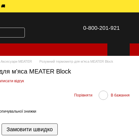
 🚚
0-800-201-921
Аксесуари MEATER
Розумний термометр для м'яса MEATER Block
для м'яса MEATER Block
писати відгук
Порівняти
В бажання
опичувальної знижки
Замовити швидко