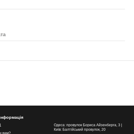
та
 інформація
1
Одеса: провулок Бориса Айзенберга, 3 |
Київ: Балтійський провулок, 20
и вам?