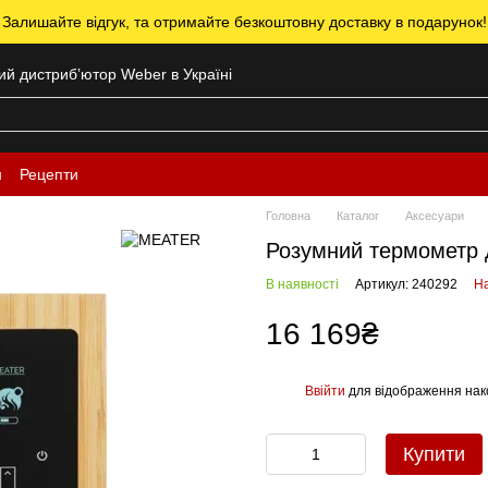
 Залишайте відгук, та отримайте безкоштовну доставку в подарунок!
ний дистрибʼютор Weber в Україні
н
Рецепти
Головна
Каталог
Аксесуари
Розумний термометр 
В наявності
Артикул: 240292
На
16 169₴
Ввійти
для відображення нак
%
Купити