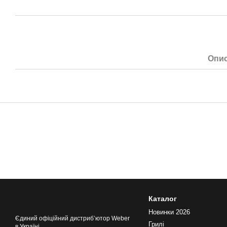
Опи
Каталог
Новинки 2026
Єдиний офіційний дистрибʼютор Weber
Грилі
в Україні