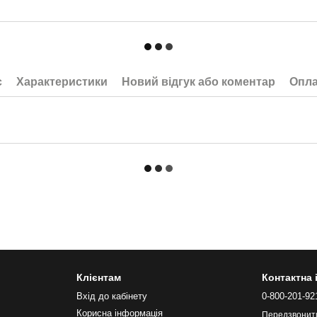
с
Характеристики
Новий відгук або коментар
Опла
Клієнтам
Контактна
Вхід до кабінету
0-800-201-92
Корисна інформація
Передзвонит