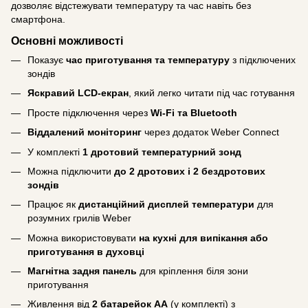
дозволяє відстежувати температуру та час навіть без
смартфона.
Основні можливості
Показує
час приготування та температуру
з підключених
зондів
Яскравий LCD-екран
, який легко читати під час готування
Просте підключення через
Wi-Fi та Bluetooth
Віддалений моніторинг
через додаток Weber Connect
У комплекті
1 дротовий температурний зонд
Можна підключити
до 2 дротових і 2 бездротових
зондів
Працює як
дистанційний дисплей температури
для
розумних грилів Weber
Можна використовувати
на кухні для випікання або
приготування в духовці
Магнітна задня панель
для кріплення біля зони
приготування
Живлення від
2 батарейок AA
(у комплекті) з