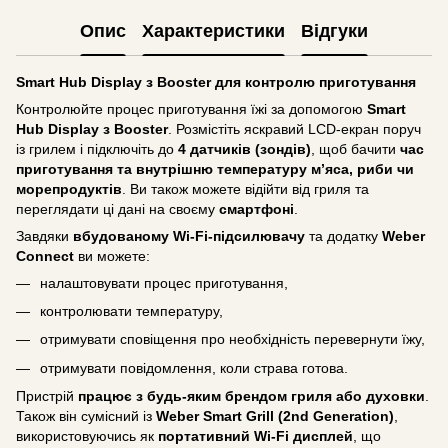
Опис
Характеристики
Відгуки
Smart Hub Display з Booster для контролю приготування
Контролюйте процес приготування їжі за допомогою
Smart
Hub Display з Booster
. Розмістіть яскравий LCD-екран поруч
із грилем і підключіть до
4 датчиків (зондів)
, щоб бачити
час
приготування та внутрішню температуру м’яса, риби чи
морепродуктів
. Ви також можете відійти від гриля та
переглядати ці дані на своєму
смартфоні
.
Завдяки
вбудованому Wi-Fi-підсилювачу
та додатку
Weber
Connect
ви можете:
налаштовувати процес приготування,
контролювати температуру,
отримувати сповіщення про необхідність перевернути їжу,
отримувати повідомлення, коли страва готова.
Пристрій
працює з будь-яким брендом гриля або духовки
.
Також він сумісний із
Weber Smart Grill (2nd Generation)
,
використовуючись як
портативний Wi-Fi дисплей
, що